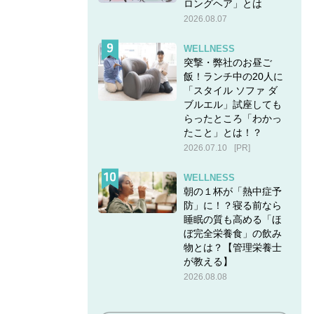
ロングヘア」とは
2026.08.07
WELLNESS
突撃・弊社のお昼ご
飯！ランチ中の20人に
「スタイル ソファ ダ
ブルエル」試座しても
らったところ「わかっ
たこと」とは！？
2026.07.10
[PR]
WELLNESS
朝の１杯が「熱中症予
防」に！？寝る前なら
睡眠の質も高める「ほ
ぼ完全栄養食」の飲み
物とは？【管理栄養士
が教える】
2026.08.08