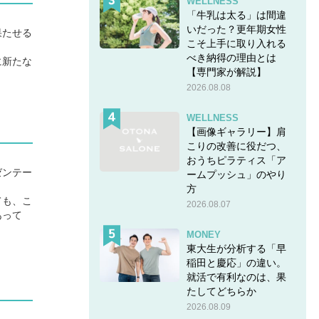
WELLNESS
「牛乳は太る」は間違
いだった？更年期女性
果たせる
こそ上手に取り入れる
。
べき納得の理由とは
に新たな
【専門家が解説】
2026.08.08
WELLNESS
【画像ギャラリー】肩
こりの改善に役だつ、
おうちピラティス「ア
ゼンテー
ームプッシュ」のやり
方
ても、こ
2026.08.07
あって
MONEY
東大生が分析する「早
稲田と慶応」の違い。
就活で有利なのは、果
たしてどちらか
2026.08.09