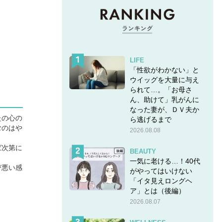
LIFE
「性欲がわかない」と
ウイッグを大量に与え
られて…。「お母さ
ん、助けて」乳がんに
なった妻が、ＤＶ夫か
たの心の
ら逃げるまで
むのはや
2026.08.08
ば次第に
BEAUTY
一気に老ける…！40代
び悪い感
がやってはいけない
「イタ見えロングヘ
ア」とは（後編）
2026.08.07