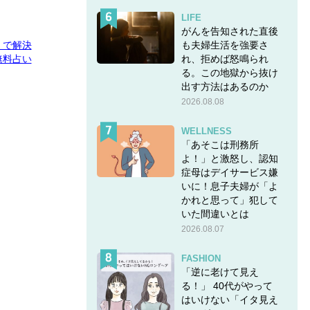
LIFE
がんを告知された直後
も夫婦生活を強要さ
E」で解決
れ、拒めば怒鳴られ
無料占い
る。この地獄から抜け
出す方法はあるのか
2026.08.08
WELLNESS
「あそこは刑務所
よ！」と激怒し、認知
症母はデイサービス嫌
いに！息子夫婦が「よ
かれと思って」犯して
いた間違いとは
2026.08.07
FASHION
「逆に老けて見え
る！」 40代がやって
はいけない「イタ見え