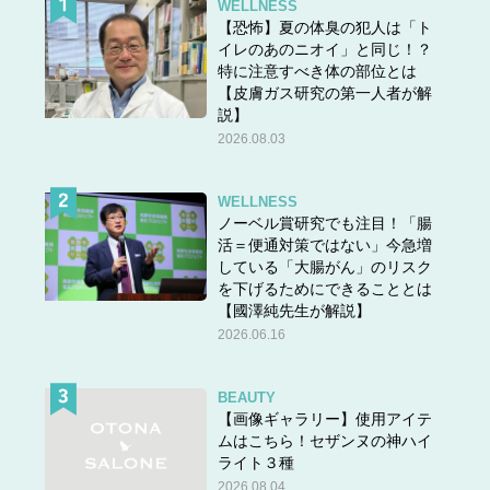
WELLNESS
【恐怖】夏の体臭の犯人は「ト
イレのあのニオイ」と同じ！？
特に注意すべき体の部位とは
【皮膚ガス研究の第一人者が解
説】
2026.08.03
WELLNESS
ノーベル賞研究でも注目！「腸
活＝便通対策ではない」今急増
している「大腸がん」のリスク
を下げるためにできることとは
【國澤純先生が解説】
2026.06.16
BEAUTY
【画像ギャラリー】使用アイテ
ムはこちら！セザンヌの神ハイ
ライト３種
2026.08.04