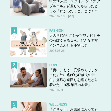
中の20人に「スタイル ソファ ダ
ブルエル」試座してもらったと
ころ「わかったこと」とは！？
2026.07.10
[PR]
FASHION
大人世代が【Tシャツワンピ】を
今っぽく着るなら、どんなデザ
イン？合わせる小物は？
2026.06.28
LOVE
「妻に、もう一度求めてほしか
った」外に逃げた47歳夫の告
白。痛烈な遠回りを経てたどり
着いた「10数年目の本音」
2026.07.31
WELLNESS
「クサッ！」お風呂に入っても