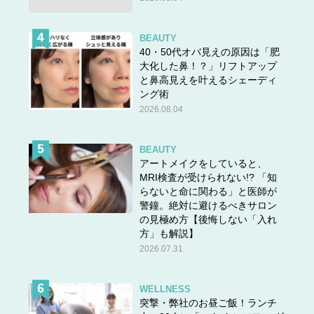
BEAUTY
40・50代オバ見えの原因は「肥
大化した鼻！？」リフトアップ
と鼻高見えを叶えるシェーディ
ング術
2026.08.04
BEAUTY
アートメイクをしていると、
MRI検査が受けられない!? 「知
らないと命に関わる」と医師が
警鐘。絶対に避けるべきサロン
の見極め方【後悔しない「入れ
方」も解説】
2026.07.31
WELLNESS
突撃・弊社のお昼ご飯！ランチ