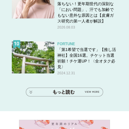
落ちない！更年期世代の深刻な
「におい問題」、汗でも加齢で
もない意外な原因とは【皮膚ガ
ス研究の第一人者が解説】
2026.08.03
FORTUNE
「第1希望で当選です」【推し活
神社】全国16選。チケット当選
祈願！チケ運UP！〈全オタク必
見〉
2024.12.31