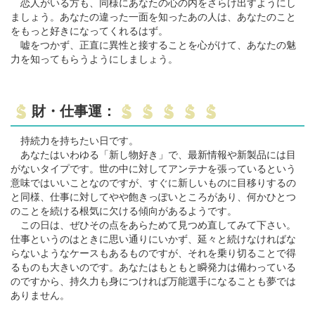
恋人がいる方も、同様にあなたの心の内をさらけ出すようにし
ましょう。あなたの違った一面を知ったあの人は、あなたのこと
をもっと好きになってくれるはず。
嘘をつかず、正直に異性と接することを心がけて、あなたの魅
力を知ってもらうようにしましょう。
財・仕事運：
持続力を持ちたい日です。
あなたはいわゆる「新し物好き」で、最新情報や新製品には目
がないタイプです。世の中に対してアンテナを張っているという
意味ではいいことなのですが、すぐに新しいものに目移りするの
と同様、仕事に対してやや飽きっぽいところがあり、何かひとつ
のことを続ける根気に欠ける傾向があるようです。
この日は、ぜひその点をあらためて見つめ直してみて下さい。
仕事というのはときに思い通りにいかず、延々と続けなければな
らないようなケースもあるものですが、それを乗り切ることで得
るものも大きいのです。あなたはもともと瞬発力は備わっている
のですから、持久力も身につければ万能選手になることも夢では
ありません。