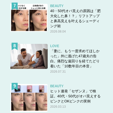
BEAUTY
40・50代オバ見えの原因は「肥
大化した鼻！？」リフトアップ
と鼻高見えを叶えるシェーディ
ング術
2026.08.04
LOVE
「妻に、もう一度求めてほしか
った」外に逃げた47歳夫の告
白。痛烈な遠回りを経てたどり
着いた「10数年目の本音」
2026.07.31
BEAUTY
ヒット連発「セザンヌ」で検
証。40代・50代がオバ見えする
ピンクとOKピンクの実例
2026.03.13