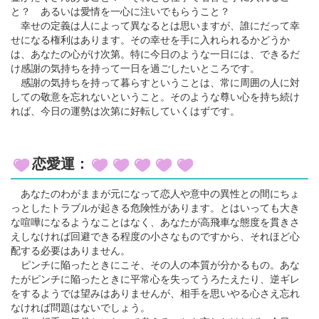
と？ あるいは愛情を一心に注いでもらうこと？
幸せの定義は人によって異なるとは思いますが、誰にだって幸
せになる権利はあります。その幸せを手に入れられるかどうか
は、あなたの心がけ次第。特に今日のような一日には、できるだ
け感謝の気持ちを持って一日を過ごしたいところです。
感謝の気持ちを持って暮らすということは、常に周囲の人に対
しての敬意を忘れないということ。そのような尊い心を持ち続け
れば、今日の運勢は次第に好転していくはずです。
恋愛運：
あなたのわがままが元になって恋人や意中の異性との間にちょ
っとしたトラブルが起きる危険性があります。とはいっても大き
な喧嘩になるようなことはなく、あなたが高飛車な態度を貫きさ
えしなければ回避できる程度の小さなものですから、それほど心
配する必要はありません。
ピンチに陥ったときにこそ、その人の本質が分かるもの。あな
たがピンチに陥ったときに平常心を失ってうろたえたり、逆ギレ
をするようでは望みはありませんが、相手を思いやる心さえ忘れ
なければ問題はないでしょう。