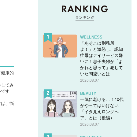
WELLNESS
「あそこは刑務所
よ！」と激怒し、認知
症母はデイサービス嫌
いに！息子夫婦が「よ
かれと思って」犯して
て健康的
いた間違いとは
2026.08.07
かしてみ
いです
BEAUTY
一気に老ける…！40代
けば、悩
がやってはいけない
「イタ見えロングヘ
ア」とは（後編）
2026.08.07