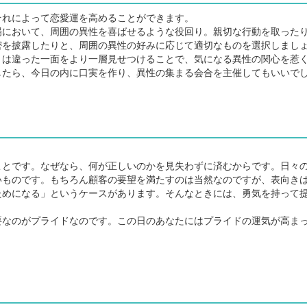
れによって恋愛運を高めることができます。
において、周囲の異性を喜ばせるような役回り。親切な行動を取った
密を披露したりと、周囲の異性の好みに応じて適切なものを選択しまし
は違った一面をより一層見せつけることで、気になる異性の関心を惹
したら、今日の内に口実を作り、異性の集まる会合を主催してもいいで
とです。なぜなら、何が正しいのかを見失わずに済むからです。日々
いものです。もちろん顧客の要望を満たすのは当然なのですが、表向き
ためになる」というケースがあります。そんなときには、勇気を持って
なのがプライドなのです。この日のあなたにはプライドの運気が高ま