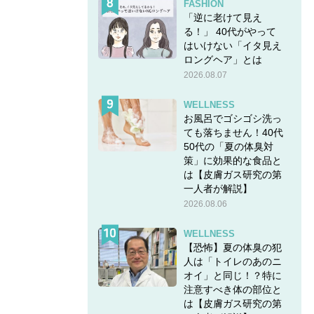
FASHION
「逆に老けて見え
る！」 40代がやって
はいけない「イタ見え
ロングヘア」とは
2026.08.07
WELLNESS
お風呂でゴシゴシ洗っ
ても落ちません！40代
50代の「夏の体臭対
策」に効果的な食品と
は【皮膚ガス研究の第
一人者が解説】
2026.08.06
WELLNESS
【恐怖】夏の体臭の犯
人は「トイレのあのニ
オイ」と同じ！？特に
注意すべき体の部位と
は【皮膚ガス研究の第