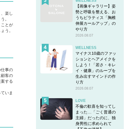
WELLNESS
【画像ギャラリー】姿
勢と呼吸を整える、お
り、楽し
うちピラティス「胸椎
ょう。
伸展カールアップ」の
くことが
やり方
しょう。
2026.08.07
WELLNESS
マイナス10歳のファッ
ションとヘアメイクを
しよう！「若さ・キレ
の仕事の
イ・健康」のループを
は顧客の
生み出すマインドの作
提案する
り方
2026.08.07
っていま
LOVE
不倫の歓喜を知ってし
まった…「ごく普通の
主婦」だったのに、独
身男性に求められて