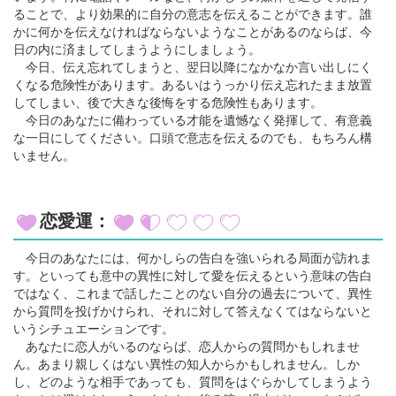
ることで、より効果的に自分の意志を伝えることができます。誰
かに何かを伝えなければならないようなことがあるのならば、今
日の内に済ましてしまうようにしましょう。
今日、伝え忘れてしまうと、翌日以降になかなか言い出しにく
くなる危険性があります。あるいはうっかり伝え忘れたまま放置
してしまい、後で大きな後悔をする危険性もあります。
今日のあなたに備わっている才能を遺憾なく発揮して、有意義
な一日にしてください。口頭で意志を伝えるのでも、もちろん構
いません。
恋愛運：
今日のあなたには、何かしらの告白を強いられる局面が訪れま
す。といっても意中の異性に対して愛を伝えるという意味の告白
ではなく、これまで話したことのない自分の過去について、異性
から質問を投げかけられ、それに対して答えなくてはならないと
いうシチュエーションです。
あなたに恋人がいるのならば、恋人からの質問かもしれませ
ん。あまり親しくはない異性の知人からかもしれません。しか
し、どのような相手であっても、質問をはぐらかしてしまうよう