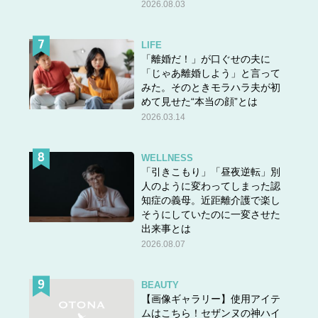
2026.08.03
LIFE
「離婚だ！」が口ぐせの夫に
「じゃあ離婚しよう」と言って
みた。そのときモラハラ夫が初
めて見せた“本当の顔”とは
2026.03.14
WELLNESS
「引きこもり」「昼夜逆転」別
人のように変わってしまった認
知症の義母。近距離介護で楽し
そうにしていたのに一変させた
出来事とは
2026.08.07
BEAUTY
【画像ギャラリー】使用アイテ
ムはこちら！セザンヌの神ハイ