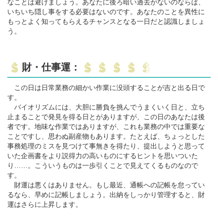
なことは避けましょう。あなたに後ろ暗い過去がないのならば、
いちいち隠し事をする必要はないのです。あなたのことを異性に
もっとよく知ってもらえるチャンスとなる一日だと認識しましょ
う。
財・仕事運：
この日は日常業務の細かい作業に没頭することが吉と出る日で
す。
バイオリズムには、大胆に勝負を挑んでうまくいく日と、立ち
止まることで発見を得る日とがありますが、この日のあなたは後
者です。地味な作業ではありますが、これも業務の中では重要な
ことですし、思わぬ副産物もあります。たとえば、ちょっとした
事務処理のミスを見つけて事無きを得たり、提出しようと思って
いた企画書をより説得力の高いものにするヒントを思いついた
り……。こういうものは一歩引くことで見えてくるものなので
す。
財運は悪くはありません。もし最近、通帳への記帳を怠ってい
るなら、早めに記帳しましょう。出納をしっかり管理すると、財
運はさらに上昇します。