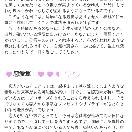
を美しく見せたいという欲求が高まっているがゆえに外見にもそ
れが現れ、かわいらしさが溢れるようになっているのです。
このような日には、臆病になる必要はありません。積極的に何
事にも挑戦していくことで成功を得られるはずです。
もしも時間があるのならば、芝生が敷き詰められた公園など、
自然が溢れている場所に出かけると、あなたはより一層輝くこと
ができます。公園をのんびりと散歩すると、心が洗われたような
気分にもなれるはずです。自然の恵みを一心に浴びて、生まれ変
わったつもりで一日を過ごしてください。
恋愛運：
恋人がいる方にとっては、感極まって涙を流してしまうような
素敵な出来事がある可能性が高い一日です。交際期間が長い恋人
がいる方は、プロポーズをされることすら考えられますし、そう
ではなくても恋人から素敵なプレゼントやサプライズがもたらさ
れる可能性が高いでしょう。
恋人がいない方にとっても、今日は恋愛運が極めて高い日にな
りますので、期待して一日を過ごすべきです。周囲にいる異性の
中で、あなたが気にかけている人から思わぬ誘いがあったり、嬉