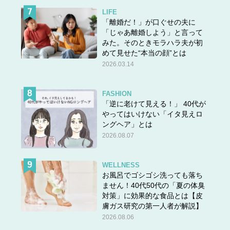
LIFE
「離婚だ！」が口ぐせの夫に
「じゃあ離婚しよう」と言って
みた。そのときモラハラ夫が初
めて見せた“本当の顔”とは
2026.03.14
FASHION
「逆に老けて見える！」 40代が
やってはいけない「イタ見えロ
ングヘア」とは
2026.08.07
WELLNESS
お風呂でゴシゴシ洗っても落ち
ません！40代50代の「夏の体臭
対策」に効果的な食品とは【皮
膚ガス研究の第一人者が解説】
2026.08.06