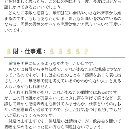
とを好ましく思ったら、この日の内にもう一度、今度は自分から
話しかけてみるといいでしょう。
どんなに素敵な恋愛も、最初は短い会話や小さな出来事から始
まるのです。もしもあなたがいま、新たな出逢いを求めているの
ならば、周囲の異性のすべてを恋愛対象だと思うぐらいで丁度い
いのです。
財・仕事運：
感情を周囲に伝えるような努力をしたい日です。
あなたは普段から冷静沈着で、それがあなたの信頼感につなが
っているのですが、中にはあなたのことを「感情をあまり表に出
さない人」「無感動で何を考えているのかわからない人」と見る
人もいるかもしれません。
人それぞれ個性があり、これがあなたの個性ではあるのです
が、この日は誰かが冗談をいったときに声を挙げて笑うなど、意
識して豊かな感情表現を心掛けてみませんか。仕事というのはお
互いの意思疎通が必須ですので、少しだけ気をつけるだけでもだ
いぶ変わってくるものです。
財運はまずまずです。無駄遣いは禁物ですが、飲み会を開いて
親睦を深めるといった使い方なら問題はないでしょう。