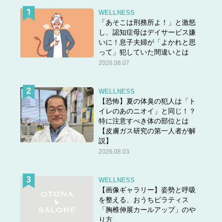
WELLNESS
「あそこは刑務所よ！」と激怒
し、認知症母はデイサービス嫌
いに！息子夫婦が「よかれと思
って」犯していた間違いとは
2026.08.07
WELLNESS
【恐怖】夏の体臭の犯人は「ト
イレのあのニオイ」と同じ！？
特に注意すべき体の部位とは
【皮膚ガス研究の第一人者が解
説】
2026.08.03
WELLNESS
【画像ギャラリー】姿勢と呼吸
を整える、おうちピラティス
「胸椎伸展カールアップ」のや
り方