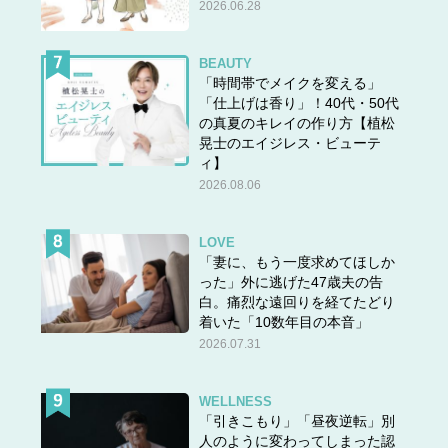
2026.06.28
BEAUTY
「時間帯でメイクを変える」
「仕上げは香り」！40代・50代
の真夏のキレイの作り方【植松
晃士のエイジレス・ビューテ
ィ】
2026.08.06
LOVE
「妻に、もう一度求めてほしか
った」外に逃げた47歳夫の告
白。痛烈な遠回りを経てたどり
着いた「10数年目の本音」
2026.07.31
WELLNESS
「引きこもり」「昼夜逆転」別
人のように変わってしまった認