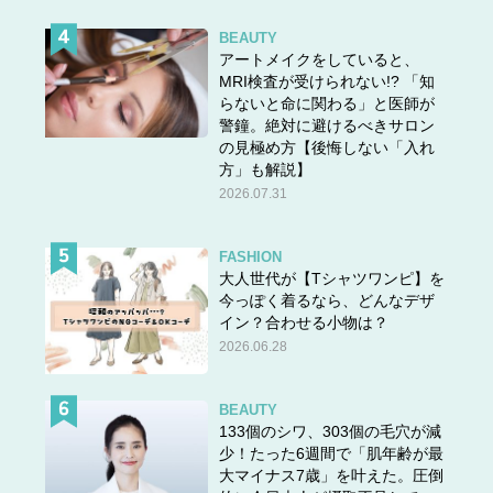
BEAUTY
アートメイクをしていると、
MRI検査が受けられない!? 「知
らないと命に関わる」と医師が
警鐘。絶対に避けるべきサロン
の見極め方【後悔しない「入れ
方」も解説】
2026.07.31
FASHION
大人世代が【Tシャツワンピ】を
今っぽく着るなら、どんなデザ
イン？合わせる小物は？
2026.06.28
BEAUTY
133個のシワ、303個の毛穴が減
少！たった6週間で「肌年齢が最
大マイナス7歳」を叶えた。圧倒