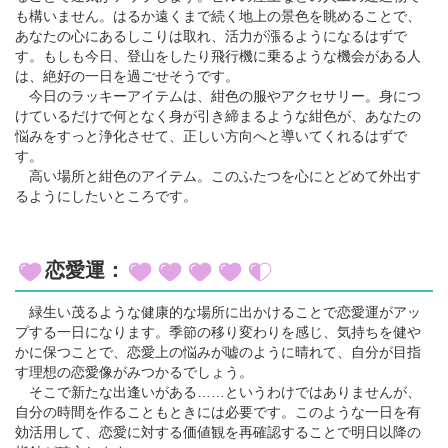
も構いません。はるか遠くまで続く地上の景色を眺めることで、
あなたの心にあるしこりは取れ、活力が漲るようになるはずで
す。もしも今日、登山をしたり飛行機に乗るような機会がある人
は、絶好の一日を過ごせそうです。
今日のラッキーアイテムは、紺色の服やアクセサリー。身につ
けているだけで何となく身が引き締まるような紺色が、あなたの
悩みをすっと浄化させて、正しい方向へと導いてくれるはずで
す。
高い場所と紺色のアイテム。このふたつを心にとどめて外出す
るようにしたいところです。
恋愛運：
緑生い茂るような健康的な場所に出かけることで恋愛運がアッ
プする一日になります。季節の移り変わりを感じ、気持ちを健や
かに保つことで、恋愛上の悩みが嘘のように晴れて、自分が目指
す理想の恋愛像がみつかるでしょう。
そこで新たな出逢いがある……というわけではありませんが、
自分の時間を作ることもときには必要です。このような一日を有
効活用して、恋愛に対する価値観を再確認することで明日以降の