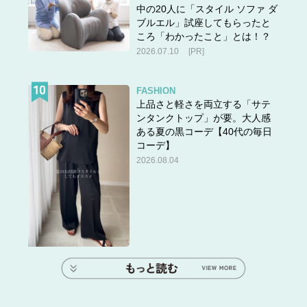
中の20人に「スタイル ソファ ダ
ブルエル」試座してもらったと
ころ「わかったこと」とは！？
2026.07.10
[PR]
FASHION
上品さと軽さを両立する「サテ
ンタンクトップ」が要。大人感
ある夏の黒コーデ【40代の毎日
コーデ】
2026.08.04