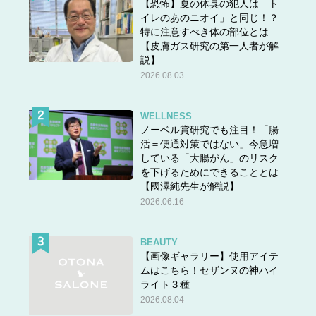
【恐怖】夏の体臭の犯人は「ト
イレのあのニオイ」と同じ！？
特に注意すべき体の部位とは
【皮膚ガス研究の第一人者が解
説】
2026.08.03
WELLNESS
ノーベル賞研究でも注目！「腸
活＝便通対策ではない」今急増
している「大腸がん」のリスク
を下げるためにできることとは
【國澤純先生が解説】
2026.06.16
BEAUTY
【画像ギャラリー】使用アイテ
ムはこちら！セザンヌの神ハイ
ライト３種
2026.08.04