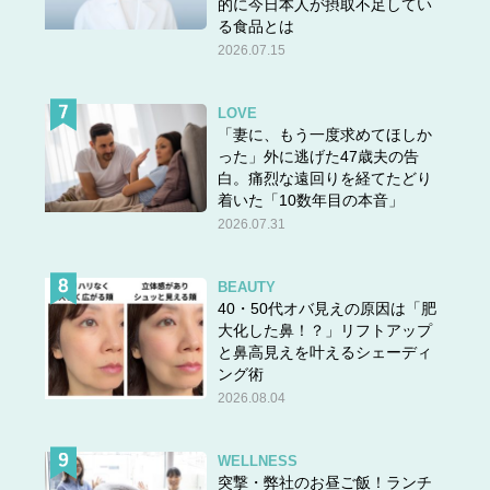
的に今日本人が摂取不足してい
る食品とは
2026.07.15
LOVE
「妻に、もう一度求めてほしか
った」外に逃げた47歳夫の告
白。痛烈な遠回りを経てたどり
着いた「10数年目の本音」
2026.07.31
BEAUTY
40・50代オバ見えの原因は「肥
大化した鼻！？」リフトアップ
と鼻高見えを叶えるシェーディ
ング術
2026.08.04
WELLNESS
突撃・弊社のお昼ご飯！ランチ