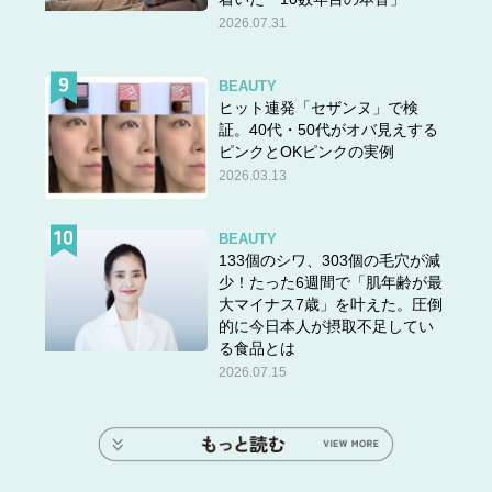
2026.07.31
BEAUTY
ヒット連発「セザンヌ」で検
証。40代・50代がオバ見えする
ピンクとOKピンクの実例
2026.03.13
BEAUTY
133個のシワ、303個の毛穴が減
少！たった6週間で「肌年齢が最
大マイナス7歳」を叶えた。圧倒
的に今日本人が摂取不足してい
る食品とは
2026.07.15