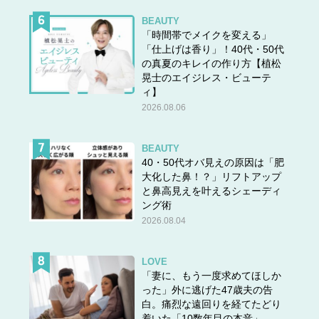
BEAUTY
「時間帯でメイクを変える」
「仕上げは香り」！40代・50代
の真夏のキレイの作り方【植松
晃士のエイジレス・ビューテ
ィ】
2026.08.06
BEAUTY
40・50代オバ見えの原因は「肥
大化した鼻！？」リフトアップ
と鼻高見えを叶えるシェーディ
ング術
2026.08.04
LOVE
「妻に、もう一度求めてほしか
った」外に逃げた47歳夫の告
白。痛烈な遠回りを経てたどり
着いた「10数年目の本音」