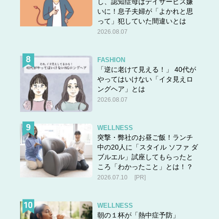
し、認知症母はデイサービス嫌
いに！息子夫婦が「よかれと思
って」犯していた間違いとは
2026.08.07
FASHION
「逆に老けて見える！」 40代が
やってはいけない「イタ見えロ
ングヘア」とは
2026.08.07
WELLNESS
突撃・弊社のお昼ご飯！ランチ
中の20人に「スタイル ソファ ダ
ブルエル」試座してもらったと
ころ「わかったこと」とは！？
2026.07.10
[PR]
WELLNESS
朝の１杯が「熱中症予防」