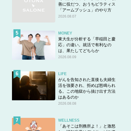
善に役だつ、おうちピラティス
「アームプッシュ」のやり方
2026.08.07
MONEY
東大生が分析する「早稲田と慶
応」の違い。就活で有利なの
は、果たしてどちらか
2026.08.09
LIFE
がんを告知された直後も夫婦生
活を強要され、拒めば怒鳴られ
る。この地獄から抜け出す方法
はあるのか
2026.08.08
WELLNESS
「あそこは刑務所よ！」と激怒