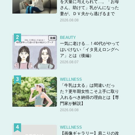
を大量に与えられて…。「お母
さん、助けて」乳がんになった
妻が、ＤＶ夫から逃げるまで
2026.08.08
BEAUTY
一気に老ける…！40代がやって
はいけない「イタ見えロングヘ
ア」とは（後編）
2026.08.07
WELLNESS
「牛乳は太る」は間違いだっ
た？更年期女性こそ上手に取り
入れるべき納得の理由とは【専
門家が解説】
2026.08.08
WELLNESS
【画像ギャラリー】肩こりの改