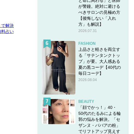
と命に関わる」と医師
が警鐘。絶対に避ける
べきサロンの見極め方
【後悔しない「入れ
方」も解説】
E」で解決
2026.07.31
無料占い
FASHION
上品さと軽さを両立す
る「サテンタンクトッ
プ」が要。大人感ある
夏の黒コーデ【40代の
毎日コーデ】
2026.08.04
BEAUTY
「顔でかっ！」40・
50代のたるみによる輪
郭の悩みを解決。「セ
ザンヌ・ババアの粉」
でリフトアップ見えす