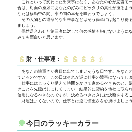
これといって変わった出来事はなく、あなたの心が恋愛モー
合は、対面の座席にあなたの好みにピッタリの異性が座るよ
なたは移動中の間、束の間の幸せを味わうでしょう。
その人物との運命的な出来事などはそう簡単には起こり得る
ましょう。
偶然居合わせた第三者に対して何の感情も抱けないようにな
みても面白いと思います。
財・仕事運：
あなたの慎重さが裏目に出てしまいそうな日です。あなたの
ているのですが、この日はそれが逆に仕事の障害になってし
仕事にはじっくり構えて時間をかけて進めるべきものと、逆
きことを先延ばしにしてしまい、結果的に契約を他社に取ら
信用になるべきなのですが、決めるべきときには決断をする
財運はよくないので、仕事とは逆に慎重さを心掛けましょ
今日のラッキーカラー