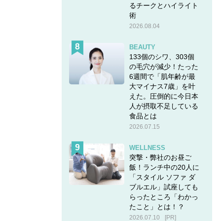
るチークとハイライト
術
2026.08.04
BEAUTY
133個のシワ、303個
の毛穴が減少！たった
6週間で「肌年齢が最
大マイナス7歳」を叶
えた。圧倒的に今日本
人が摂取不足している
食品とは
2026.07.15
WELLNESS
突撃・弊社のお昼ご
飯！ランチ中の20人に
「スタイル ソファ ダ
ブルエル」試座しても
らったところ「わかっ
たこと」とは！？
2026.07.10
[PR]