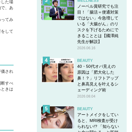
WELLNESS
をした場
ノーベル賞研究でも注
物で、あ
目！「腸活＝便通対策
ではない」今急増して
わってみ
いる「大腸がん」のリ
スクを下げるためにで
察をして
きることとは【國澤純
先生が解説】
2026.06.16
BEAUTY
40・50代オバ見えの
評価され
原因は「肥大化した
鼻！？」リフトアップ
判断すべ
と鼻高見えを叶えるシ
るときは
ェーディング術
2026.08.04
BEAUTY
アートメイクをしてい
ると、MRI検査が受け
られない!? 「知らない