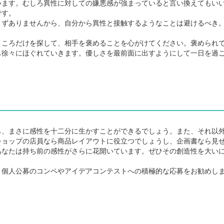
ます。むしろ異性に対しての嫌悪感が強まっていると言い換えてもい
です。
ずありませんから、自分から異性と接触するようなことは避けるべき
ころだけを探して、相手を褒めることを心がけてください。褒められ
も徐々にほぐれていきます。優しさを最前面に出すようにして一日を過
、まさに感性を十二分に生かすことができるでしょう。また、それ以
ショップの店員なら商品レイアウトに役立つでしょうし、企画書なら見
あなたは持ち前の感性がさらに花開いています。ぜひその創造性を大い
個人公募のコンペやアイデアコンテストへの積極的な応募をお勧めし