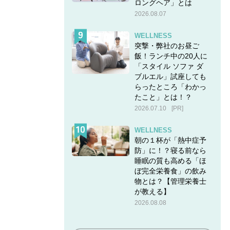
ロングヘア」とは
2026.08.07
WELLNESS
突撃・弊社のお昼ご
飯！ランチ中の20人に
「スタイル ソファ ダ
ブルエル」試座しても
らったところ「わかっ
たこと」とは！？
2026.07.10
[PR]
WELLNESS
朝の１杯が「熱中症予
防」に！？寝る前なら
睡眠の質も高める「ほ
ぼ完全栄養食」の飲み
物とは？【管理栄養士
が教える】
2026.08.08