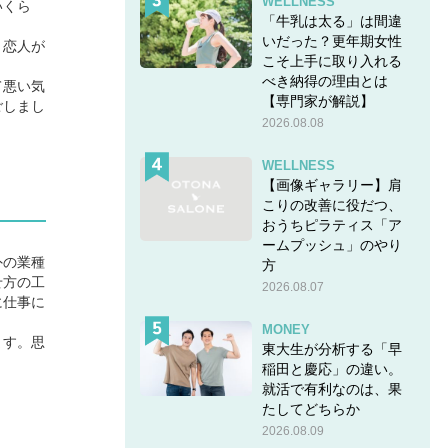
WELLNESS
いくら
「牛乳は太る」は間違
いだった？更年期女性
。恋人が
こそ上手に取り入れる
べき納得の理由とは
て悪い気
【専門家が解説】
ごしまし
2026.08.08
WELLNESS
【画像ギャラリー】肩
こりの改善に役だつ、
おうちピラティス「ア
ームプッシュ」のやり
外の業種
方
せ方の工
2026.08.07
に仕事に
MONEY
ます。思
東大生が分析する「早
稲田と慶応」の違い。
就活で有利なのは、果
たしてどちらか
2026.08.09