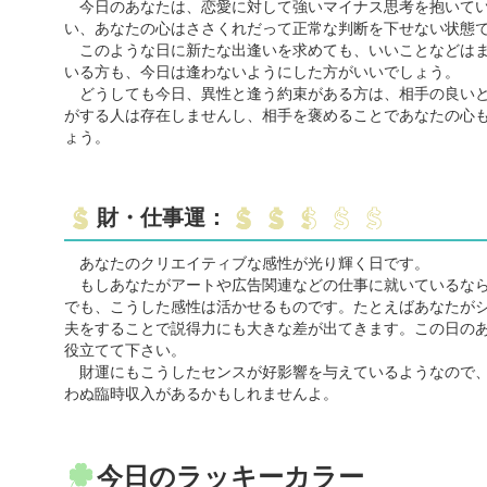
今日のあなたは、恋愛に対して強いマイナス思考を抱いてい
い、あなたの心はささくれだって正常な判断を下せない状態
このような日に新たな出逢いを求めても、いいことなどはま
いる方も、今日は逢わないようにした方がいいでしょう。
どうしても今日、異性と逢う約束がある方は、相手の良いと
がする人は存在しませんし、相手を褒めることであなたの心
ょう。
財・仕事運：
あなたのクリエイティブな感性が光り輝く日です。
もしあなたがアートや広告関連などの仕事に就いているなら
でも、こうした感性は活かせるものです。たとえばあなたが
夫をすることで説得力にも大きな差が出てきます。この日の
役立てて下さい。
財運にもこうしたセンスが好影響を与えているようなので、
わぬ臨時収入があるかもしれませんよ。
今日のラッキーカラー