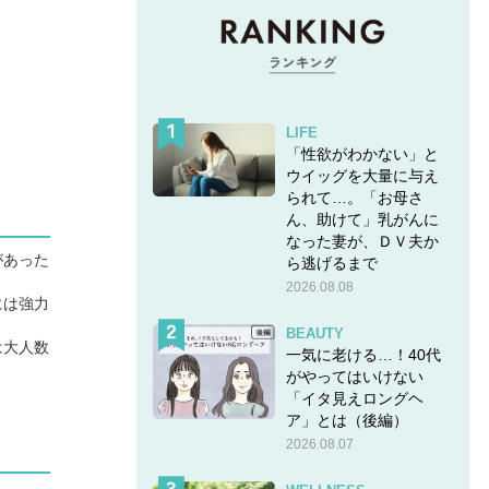
LIFE
「性欲がわかない」と
ウイッグを大量に与え
られて…。「お母さ
ん、助けて」乳がんに
なった妻が、ＤＶ夫か
があった
ら逃げるまで
2026.08.08
には強力
BEAUTY
は大人数
一気に老ける…！40代
がやってはいけない
「イタ見えロングヘ
ア」とは（後編）
2026.08.07