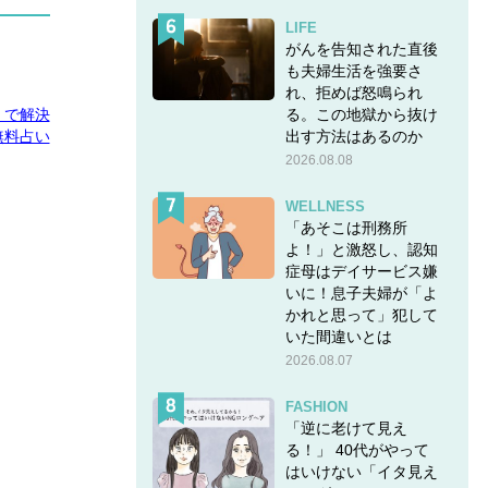
LIFE
がんを告知された直後
も夫婦生活を強要さ
れ、拒めば怒鳴られ
る。この地獄から抜け
E」で解決
出す方法はあるのか
無料占い
2026.08.08
WELLNESS
「あそこは刑務所
よ！」と激怒し、認知
症母はデイサービス嫌
いに！息子夫婦が「よ
かれと思って」犯して
いた間違いとは
2026.08.07
FASHION
「逆に老けて見え
る！」 40代がやって
はいけない「イタ見え