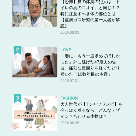
【恐怖】夏の体臭の犯人は「ト
イレのあのニオイ」と同じ！？
特に注意すべき体の部位とは
【皮膚ガス研究の第一人者が解
説】
2026.08.03
LOVE
「妻に、もう一度求めてほしか
った」外に逃げた47歳夫の告
白。痛烈な遠回りを経てたどり
着いた「10数年目の本音」
2026.07.31
FASHION
大人世代が【Tシャツワンピ】を
今っぽく着るなら、どんなデザ
イン？合わせる小物は？
2026.06.28