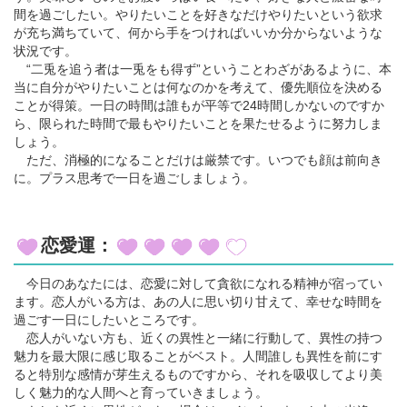
間を過ごしたい。やりたいことを好きなだけやりたいという欲求
が充ち満ちていて、何から手をつければいいか分からないような
状況です。
“二兎を追う者は一兎をも得ず”ということわざがあるように、本
当に自分がやりたいことは何なのかを考えて、優先順位を決める
ことが得策。一日の時間は誰もが平等で24時間しかないのですか
ら、限られた時間で最もやりたいことを果たせるように努力しま
しょう。
ただ、消極的になることだけは厳禁です。いつでも顔は前向き
に。プラス思考で一日を過ごしましょう。
恋愛運：
今日のあなたには、恋愛に対して貪欲になれる精神が宿ってい
ます。恋人がいる方は、あの人に思い切り甘えて、幸せな時間を
過ごす一日にしたいところです。
恋人がいない方も、近くの異性と一緒に行動して、異性の持つ
魅力を最大限に感じ取ることがベスト。人間誰しも異性を前にす
ると特別な感情が芽生えるものですから、それを吸収してより美
しく魅力的な人間へと育っていきましょう。