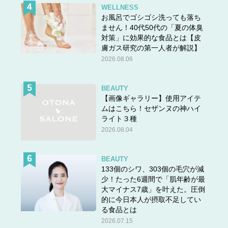
WELLNESS
お風呂でゴシゴシ洗っても落ち
ません！40代50代の「夏の体臭
対策」に効果的な食品とは【皮
膚ガス研究の第一人者が解説】
2026.08.06
BEAUTY
【画像ギャラリー】使用アイテ
ムはこちら！セザンヌの神ハイ
ライト３種
2026.08.04
BEAUTY
133個のシワ、303個の毛穴が減
少！たった6週間で「肌年齢が最
大マイナス7歳」を叶えた。圧倒
的に今日本人が摂取不足してい
る食品とは
2026.07.15