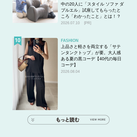
中の20人に「スタイル ソファ ダ
ブルエル」試座してもらったと
ころ「わかったこと」とは！？
2026.07.10
[PR]
FASHION
上品さと軽さを両立する「サテ
ンタンクトップ」が要。大人感
ある夏の黒コーデ【40代の毎日
コーデ】
2026.08.04