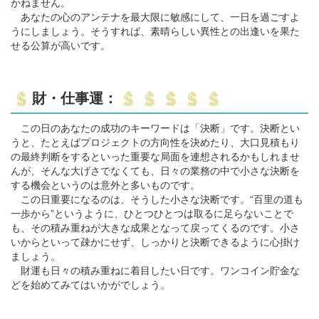
かねません。
あなたの心のアンテナを最大限に敏感にして、一日を過ごすよ
うにしましょう。そうすれば、素晴らしい異性との出逢いを果た
せる公算が高いです。
財・仕事運：
この日のあなたの成功のキーワードは「決断」です。決断とい
うと、たとえばプロジェクトの方向性を決めたり、大口見積もり
の最終判断をするといった重要な局面を連想されるかもしれませ
んが、そんな大げさでなくても、日々の業務の中で小さな決断を
する機会というのは意外と多いものです。
この日重要になるのは、そうした小さな決断です。“百里の道も
一歩から”というように、ひとつひとつは取るに足らないことで
も、その積み重ねが大きな成果となって戻ってくるのです。小さ
いからといって疎かにせず、しっかりと決断できるように心掛け
ましょう。
財運も日々の積み重ねに着目したい日です。ワンコイン貯金な
どを始めてみてはいかがでしょう。