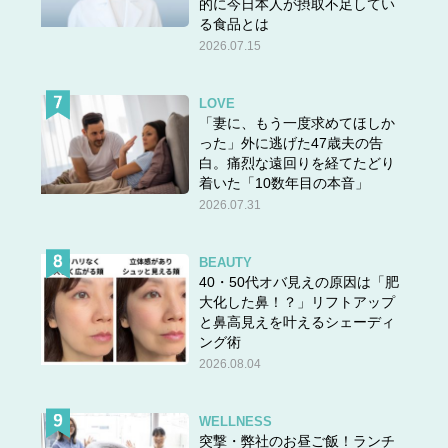
的に今日本人が摂取不足してい
る食品とは
2026.07.15
LOVE
「妻に、もう一度求めてほしか
った」外に逃げた47歳夫の告
白。痛烈な遠回りを経てたどり
着いた「10数年目の本音」
2026.07.31
BEAUTY
40・50代オバ見えの原因は「肥
大化した鼻！？」リフトアップ
と鼻高見えを叶えるシェーディ
ング術
2026.08.04
WELLNESS
突撃・弊社のお昼ご飯！ランチ