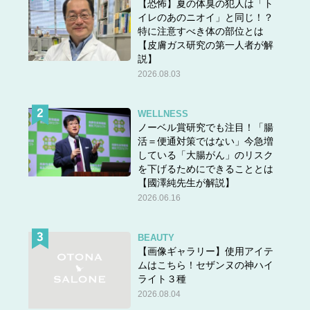
【恐怖】夏の体臭の犯人は「ト
イレのあのニオイ」と同じ！？
特に注意すべき体の部位とは
【皮膚ガス研究の第一人者が解
説】
2026.08.03
WELLNESS
ノーベル賞研究でも注目！「腸
活＝便通対策ではない」今急増
している「大腸がん」のリスク
を下げるためにできることとは
【國澤純先生が解説】
2026.06.16
BEAUTY
【画像ギャラリー】使用アイテ
ムはこちら！セザンヌの神ハイ
ライト３種
2026.08.04