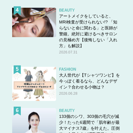
BEAUTY
アートメイクをしていると、
MRI検査が受けられない!? 「知
らないと命に関わる」と医師が
警鐘。絶対に避けるべきサロン
の見極め方【後悔しない「入れ
方」も解説】
2026.07.31
FASHION
大人世代が【Tシャツワンピ】を
今っぽく着るなら、どんなデザ
イン？合わせる小物は？
2026.06.28
BEAUTY
133個のシワ、303個の毛穴が減
少！たった6週間で「肌年齢が最
大マイナス7歳」を叶えた。圧倒