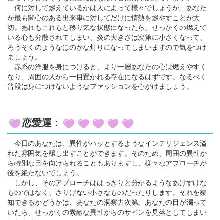
何に対して燃えているかは人によって様々でしょうが、あなた
が最も関心のある出来事に対してだけに情熱を燃やすことが大
切。あれもこれもと移り気な状態になったら、せっかくの燃えて
いる心も分散されてしまい、炎の大きさは次第に小さくなって、
ろうそくのようなほのかな灯りになってしまいますので気をつけ
ましょう。
赤系の洋服を身につけると、より一層あなたの心は燃えやすく
なり、周囲の人から一目置かれる存在になるはずです。なるべく
普段は身につけないようなファッションを心がけましょう。
恋愛運：
今日のあなたは、異性がハッとするようなインテリジェンス溢
れた雰囲気を醸し出すことができます。そのため、周囲の異性か
ら特別な目を向けられることもありますし、様々なアプローチが
後を絶たないでしょう。
しかし、そのアプローチははっきりと分かるようなあけすけな
ものではなく、さりげない小さなものだったりします。それを察
知できるかどうかは、あなたの洞察力次第。あなたの目が濁って
いたら、せっかくの素敵な異性からのサインを見落としてしまい