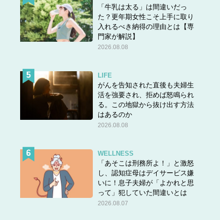
「牛乳は太る」は間違いだっ
た？更年期女性こそ上手に取り
入れるべき納得の理由とは【専
門家が解説】
2026.08.08
LIFE
がんを告知された直後も夫婦生
活を強要され、拒めば怒鳴られ
る。この地獄から抜け出す方法
はあるのか
2026.08.08
WELLNESS
「あそこは刑務所よ！」と激怒
し、認知症母はデイサービス嫌
いに！息子夫婦が「よかれと思
って」犯していた間違いとは
2026.08.07