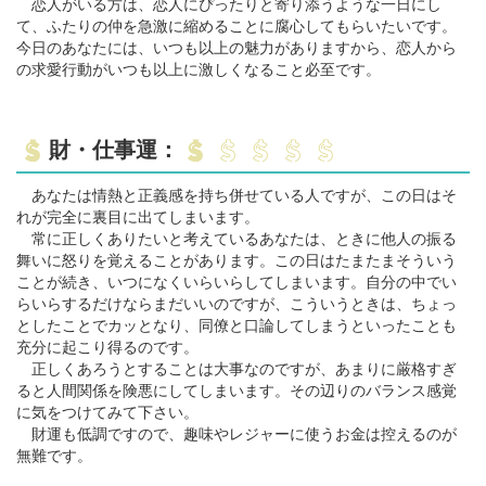
恋人がいる方は、恋人にぴったりと寄り添うような一日にし
て、ふたりの仲を急激に縮めることに腐心してもらいたいです。
今日のあなたには、いつも以上の魅力がありますから、恋人から
の求愛行動がいつも以上に激しくなること必至です。
財・仕事運：
あなたは情熱と正義感を持ち併せている人ですが、この日はそ
れが完全に裏目に出てしまいます。
常に正しくありたいと考えているあなたは、ときに他人の振る
舞いに怒りを覚えることがあります。この日はたまたまそういう
ことが続き、いつになくいらいらしてしまいます。自分の中でい
らいらするだけならまだいいのですが、こういうときは、ちょっ
としたことでカッとなり、同僚と口論してしまうといったことも
充分に起こり得るのです。
正しくあろうとすることは大事なのですが、あまりに厳格すぎ
ると人間関係を険悪にしてしまいます。その辺りのバランス感覚
に気をつけてみて下さい。
財運も低調ですので、趣味やレジャーに使うお金は控えるのが
無難です。