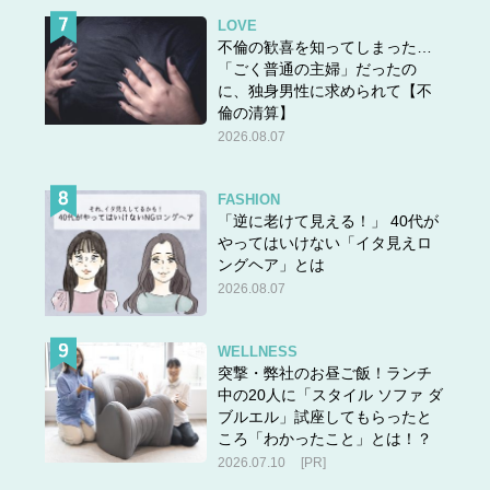
LOVE
不倫の歓喜を知ってしまった…
「ごく普通の主婦」だったの
に、独身男性に求められて【不
倫の清算】
2026.08.07
FASHION
「逆に老けて見える！」 40代が
やってはいけない「イタ見えロ
ングヘア」とは
2026.08.07
WELLNESS
突撃・弊社のお昼ご飯！ランチ
中の20人に「スタイル ソファ ダ
ブルエル」試座してもらったと
ころ「わかったこと」とは！？
2026.07.10
[PR]