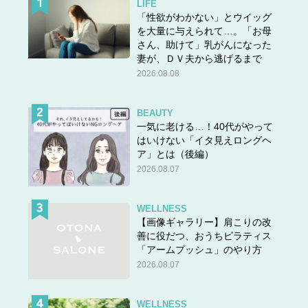
LIFE
「性欲がわかない」とウイッグ
を大量に与えられて…。「お母
さん、助けて」乳がんになった
妻が、ＤＶ夫から逃げるまで
2026.08.08
BEAUTY
一気に老ける…！40代がやって
はいけない「イタ見えロングヘ
ア」とは（後編）
2026.08.07
WELLNESS
【画像ギャラリー】肩こりの改
善に役だつ、おうちピラティス
「アームプッシュ」のやり方
2026.08.07
WELLNESS