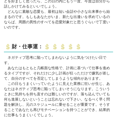
とを好ましく思ったら、この日の内にもう一度、今度は自分から
話しかけてみるといいでしょう。
どんなに素敵な恋愛も、最初は短い会話や小さな出来事から始
まるのです。もしもあなたがいま、新たな出逢いを求めているの
ならば、周囲の異性のすべてを恋愛対象だと思うぐらいで丁度い
いのです。
財・仕事運：
ネガティブ思考に陥ってしまわないように気をつけたい日で
す。
あなたはもともと几帳面な性格で、計画に基づいて仕事を進め
るタイプですが、それだけに少し計画が狂っただけで嫌気が差し
て、自分のすべてを否定してしまうような傾向があります。
この日もうまくいっていたように見えた業務に狂いが生じ、あ
なたはネガティブ思考に陥ってしまいそうになります。こういう
ときに気持ちを持ち直すのは難しいのですが、落ち込んでいても
何も進展しないということは忘れないで下さい。なるべく早く問
題を解決し、元のスケジュールに乗せることが重要です。そうす
ることであなたも再びモチベーションを持つことができ、結果的
に仕事もうまくいくでしょう。