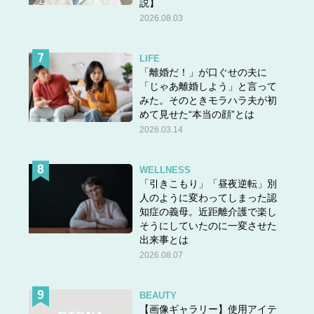
説】
2026.08.03
LIFE
「離婚だ！」が口ぐせの夫に
「じゃあ離婚しよう」と言って
みた。そのときモラハラ夫が初
めて見せた“本当の顔”とは
2026.03.14
WELLNESS
「引きこもり」「昼夜逆転」別
人のように変わってしまった認
知症の義母。近距離介護で楽し
そうにしていたのに一変させた
出来事とは
2026.08.07
BEAUTY
【画像ギャラリー】使用アイテ