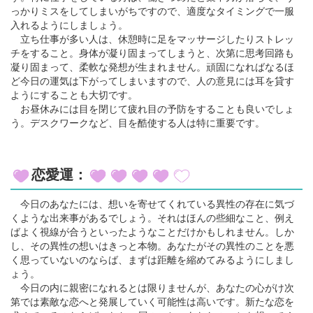
っかりミスをしてしまいがちですので、適度なタイミングで一服
入れるようにしましょう。
立ち仕事が多い人は、休憩時に足をマッサージしたりストレッ
チをすること。身体が凝り固まってしまうと、次第に思考回路も
凝り固まって、柔軟な発想が生まれません。頑固になればなるほ
ど今日の運気は下がってしまいますので、人の意見には耳を貸す
ようにすることも大切です。
お昼休みには目を閉じて疲れ目の予防をすることも良いでしょ
う。デスクワークなど、目を酷使する人は特に重要です。
恋愛運：
今日のあなたには、想いを寄せてくれている異性の存在に気づ
くような出来事があるでしょう。それはほんの些細なこと、例え
ばよく視線が合うといったようなことだけかもしれません。しか
し、その異性の想いはきっと本物。あなたがその異性のことを悪
く思っていないのならば、まずは距離を縮めてみるようにしまし
ょう。
今日の内に親密になれるとは限りませんが、あなたの心がけ次
第では素敵な恋へと発展していく可能性は高いです。新たな恋を