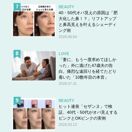
BEAUTY
40・50代オバ見えの原因は「肥
大化した鼻！？」リフトアップ
と鼻高見えを叶えるシェーディ
ング術
2026.08.04
LOVE
「妻に、もう一度求めてほしか
った」外に逃げた47歳夫の告
白。痛烈な遠回りを経てたどり
着いた「10数年目の本音」
2026.07.31
BEAUTY
ヒット連発「セザンヌ」で検
証。40代・50代がオバ見えする
ピンクとOKピンクの実例
2026.03.13