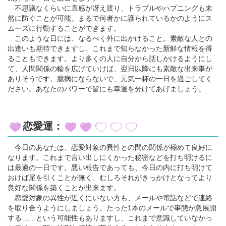
不思議なくらいに直感が冴え渡り、トラブルやハプニングも未
然に防ぐことが可能。まるで何者かに護られているかのようにス
ムーズに行動することができます。
このような日には、なるべく外に出かけること。素敵な人との
出逢いも期待できますし、これまで知らなかった新鮮な情報を得
ることもできます。より多くの人に自分から話しかけるようにし
て、人間関係の輪を広げていけば、翌日以降にも素敵な出来事が
ありそうです。臆病にならないで、元気一杯の一日を過ごしてく
ださい。あなたのパワーで皆にも幸運を分けてあげましょう。
恋愛運：
今日のあなたは、恋愛対象の異性との間の関係が極めて良好に
なります。これまで言い出しにくかった秘密などを打ち明けるに
は最適の一日です。悪い報告であっても、今日の内に打ち明けて
おけば尾を引くことが無く、むしろそれがきっかけとなってより
良好な関係を築くことが出来ます。
恋愛対象の異性が近くにいない方も、メールや電話などで連絡
を取り合うようにしましょう。たった1本のメールで事態が急展開
する……という可能性もありますし、これまで意識していなかっ