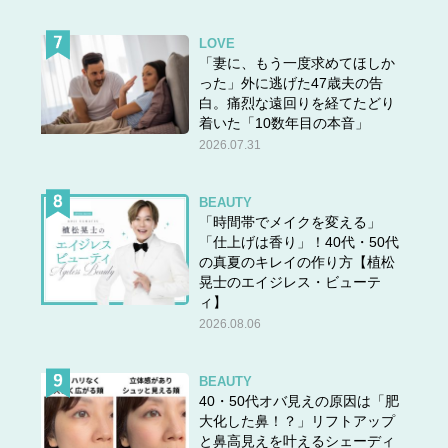
LOVE
「妻に、もう一度求めてほしか
った」外に逃げた47歳夫の告
白。痛烈な遠回りを経てたどり
着いた「10数年目の本音」
2026.07.31
BEAUTY
「時間帯でメイクを変える」
「仕上げは香り」！40代・50代
の真夏のキレイの作り方【植松
晃士のエイジレス・ビューテ
ィ】
2026.08.06
BEAUTY
40・50代オバ見えの原因は「肥
大化した鼻！？」リフトアップ
と鼻高見えを叶えるシェーディ