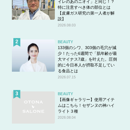
イレのあのニオイ」と同じ！？
特に注意すべき体の部位とは
【皮膚ガス研究の第一人者が解
説】
2026.08.03
BEAUTY
133個のシワ、303個の毛穴が減
少！たった6週間で「肌年齢が最
大マイナス7歳」を叶えた。圧倒
的に今日本人が摂取不足してい
る食品とは
2026.07.15
BEAUTY
【画像ギャラリー】使用アイテ
ムはこちら！セザンヌの神ハイ
ライト３種
2026.08.04