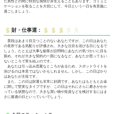
た異性との間に特別な感情が芽生えることもあります。コミュニ
ケーションを取ることを大切にして、今日という一日を有意義に
過ごしましょう。
財・仕事運：
普段はあまり目立つことのないあなたですが、この日はあなた
の長所である気配りが評価され、大きな注目を浴びる日になるで
しょう。たとえば大事な顧客が訪問時にあなたの気づかいに目を
留め、それが大きな契約の一因になるなど、あなたが思ってもい
ないところで実を結ぶのです。
あなたは引っ込み思案なところがあるため、スポットライトを
浴びるのは本意ではないかもしれません。しかし、この日ばかり
はあなたが主役です。
また、この日は財運も非常に好調です。あなたはもともとお金
に関して堅実なタイプですが、この日はそれにさらに磨きがかか
っている状態なので、大きな買い物や投資などを検討するにはま
さに最適の日といっていいでしょう。