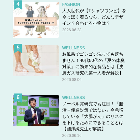
FASHION
大人世代が【Tシャツワンピ】を
今っぽく着るなら、どんなデザ
イン？合わせる小物は？
2026.06.28
WELLNESS
お風呂でゴシゴシ洗っても落ち
ません！40代50代の「夏の体臭
対策」に効果的な食品とは【皮
膚ガス研究の第一人者が解説】
2026.08.06
WELLNESS
ノーベル賞研究でも注目！「腸
活＝便通対策ではない」今急増
している「大腸がん」のリスク
を下げるためにできることとは
【國澤純先生が解説】
2026.06.16