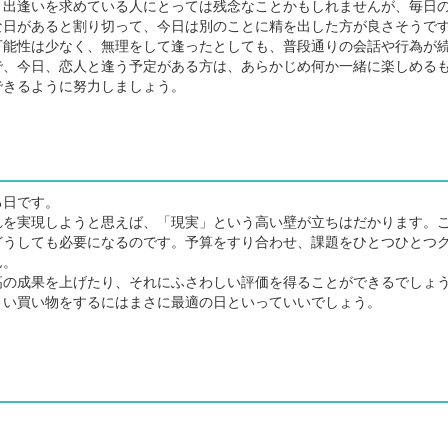
出逢いを求めている人にとっては残念なことかもしれませんが、毎日
な日があると割り切って、今日は別のことに精を出した方が良さそうで
能性は少なく、無理をして逢ったとしても、普段通りの会話や行為が
で、今日、恋人と逢う予定がある方は、あらかじめ何か一緒に楽しめる
できるように努力しましょう。
る日です。
を実現しようと思えば、「現実」という高い壁が立ちはだかります。
どうしても必要になるのです。予算をすり合わせ、課題をひとつひとつ
ん。
の成果を上げたり、それにふさわしい評価を得ることができるでしょ
い買い物をするにはまさに最適の日といっていいでしょう。