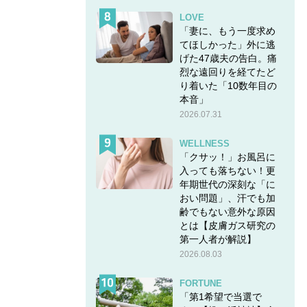
LOVE
「妻に、もう一度求め
てほしかった」外に逃
げた47歳夫の告白。痛
烈な遠回りを経てたど
り着いた「10数年目の
本音」
2026.07.31
WELLNESS
「クサッ！」お風呂に
入っても落ちない！更
年期世代の深刻な「に
おい問題」、汗でも加
齢でもない意外な原因
とは【皮膚ガス研究の
第一人者が解説】
2026.08.03
FORTUNE
「第1希望で当選で