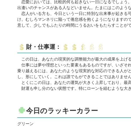
恋愛においては、比較的何も起きない一日になるでしょう。
出逢いのチャンスがある人などいません。たまにはこのよう
恋人がいる方も、今日という一日に特別な出来事が起きる可
け。むしろマンネリに陥って倦怠感を抱くようになりますの
意して、少しでもふたりの時間にうるおいをもたらすことが
財・仕事運：
この日は、あなたの現実的な調整能力が最大の成果を上げ
仕事には夢や理想といった要素もあるものですが、いざそれ
乗り越えるには、あなたのような現実的な対応のできる人が
し、形にしていく。これは誰でもができることではありませ
とくにこの日は、あなたの運気が大きく上昇しており、最高
財運も申し分のない状態です。特にローンを組むような大き
今日のラッキーカラー
グリーン