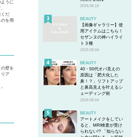
のように
2026.06.16
す。
続くだ
BEAUTY
ものを用
【画像ギャラリー】使
用アイテムはこちら！
セザンヌの神ハイライ
ト３種
2026.08.04
BEAUTY
この壁を
40・50代オバ見えの
クリア
原因は「肥大化した
鼻！？」リフトアップ
う。
と鼻高見えを叶えるシ
ェーディング術
2026.08.04
BEAUTY
アートメイクをしてい
ると、MRI検査が受け
られない!? 「知らない