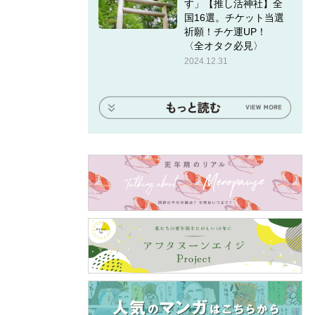
す」【推し活神社】全
国16選。チケット当選
祈願！チケ運UP！
〈全オタク必見〉
2024.12.31