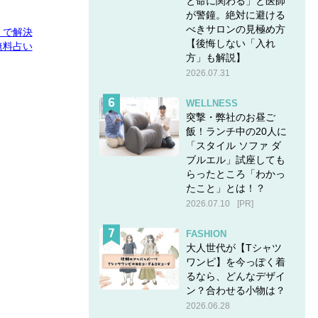
と命に関わる」と医師
が警鐘。絶対に避ける
べきサロンの見極め方
E」で解決
【後悔しない「入れ
無料占い
方」も解説】
2026.07.31
WELLNESS
突撃・弊社のお昼ご
飯！ランチ中の20人に
「スタイル ソファ ダ
ブルエル」試座しても
らったところ「わかっ
たこと」とは！？
2026.07.10
[PR]
FASHION
大人世代が【Tシャツ
ワンピ】を今っぽく着
るなら、どんなデザイ
ン？合わせる小物は？
2026.06.28