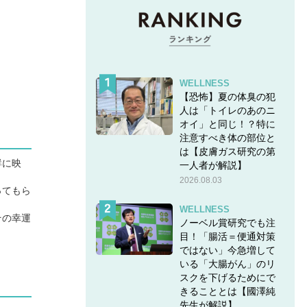
WELLNESS
【恐怖】夏の体臭の犯
人は「トイレのあのニ
オイ」と同じ！？特に
注意すべき体の部位と
は【皮膚ガス研究の第
鮮に映
一人者が解説】
2026.08.03
ってもら
WELLNESS
その幸運
ノーベル賞研究でも注
目！「腸活＝便通対策
ではない」今急増して
いる「大腸がん」のリ
スクを下げるためにで
きることとは【國澤純
先生が解説】