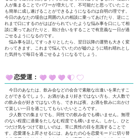
人が集まることでパワーが増大して、不可能だと思っていたこと
も簡単に成し遂げることができるようになるのは自明の理です。
今日のあなたの場合は周囲の人の相談に乗ってあげたり、逆にこ
れまで口にするのがはばかられていたような悩み事を口にして相
談に乗ってあげたりと、助け合いをすることで有意義な一日が過
ごせるようになるのです。
悩み事を話してすっきりとしたら、翌日以降の運勢も大きく変
わってきます。これまで悩んでいたのが嘘のように晴れ晴れとし
た気持ちで毎日を過ごせるようになるでしょう。
恋愛運：
今日のあなたは、飲み会などの会合で素敵な出逢いを果たすこ
とができるでしょう。お酒があまり好きではない方も、大人数で
の飲み会が好きではない方も、できれば夜、お酒を飲みに出かけ
て楽しい一日を過ごしてもらいたいところです。
少人数での集まりでも、同性での飲み会でも構いません。無理
のない程度に適量をたしなむ程度でも構いません。しかし、ひと
つだけ気をつけて欲しいのは、常に異性の目を意識することで
す。恋愛運を上昇させるには、あなたの心を恋愛モードに切り替