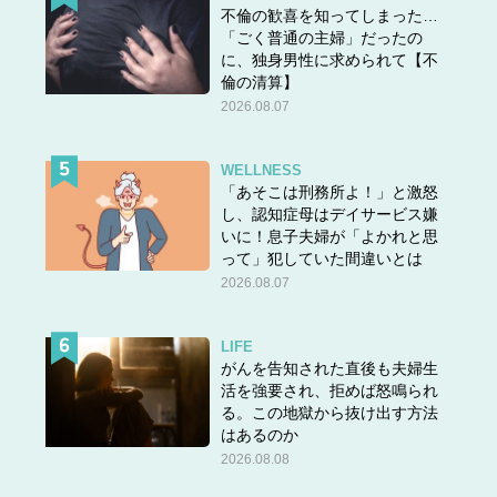
不倫の歓喜を知ってしまった…
「ごく普通の主婦」だったの
に、独身男性に求められて【不
倫の清算】
2026.08.07
WELLNESS
「あそこは刑務所よ！」と激怒
し、認知症母はデイサービス嫌
いに！息子夫婦が「よかれと思
って」犯していた間違いとは
2026.08.07
LIFE
がんを告知された直後も夫婦生
活を強要され、拒めば怒鳴られ
る。この地獄から抜け出す方法
はあるのか
2026.08.08