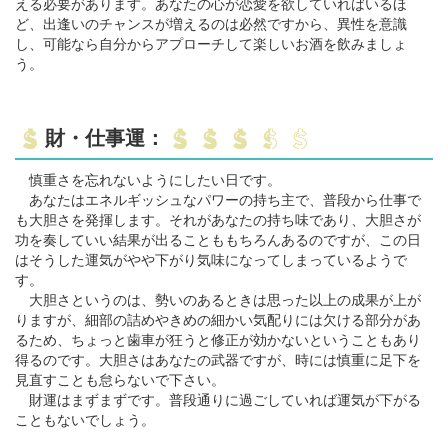
える必要があります。あなたの心が恋愛を欲していればいるほ
ど、出逢いのチャンスが増えるのは必然ですから、異性を意識
し、可能なら自分からアプローチして楽しいお酒を飲みましょ
う。
財・仕事運：
慎重さを忘れないようにしたい日です。
あなたはエネルギッシュなパワーの持ち主で、普段から仕事で
も大胆さを発揮します。それがあなたの持ち味であり、大胆さが
功を奏していい結果が出ることももちろんあるのですが、この日
はそうした運気がやや下がり気味になってしまっているようで
す。
大胆さというのは、勢いのあるときは思った以上の成果が上が
りますが、細部の詰めやきめの細かい気配りには欠ける部分があ
るため、ちょっと歯車が狂うと修正が効かないということもあり
得るのです。大胆さはあなたの武器ですが、時には慎重に足下を
見直すことも怠らないで下さい。
財運はまずまずです。普段通りに過ごしていれば運気が下がる
こともないでしょう。