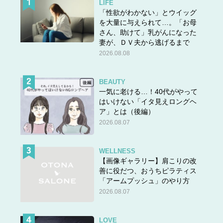
LIFE
「性欲がわかない」とウイッグ
を大量に与えられて…。「お母
さん、助けて」乳がんになった
妻が、ＤＶ夫から逃げるまで
2026.08.08
BEAUTY
一気に老ける…！40代がやって
はいけない「イタ見えロングヘ
ア」とは（後編）
2026.08.07
WELLNESS
【画像ギャラリー】肩こりの改
善に役だつ、おうちピラティス
「アームプッシュ」のやり方
2026.08.07
LOVE