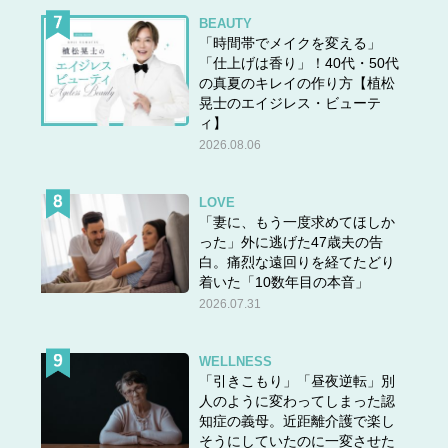
BEAUTY
「時間帯でメイクを変える」
「仕上げは香り」！40代・50代
の真夏のキレイの作り方【植松
晃士のエイジレス・ビューテ
ィ】
2026.08.06
LOVE
「妻に、もう一度求めてほしか
った」外に逃げた47歳夫の告
白。痛烈な遠回りを経てたどり
着いた「10数年目の本音」
2026.07.31
WELLNESS
「引きこもり」「昼夜逆転」別
人のように変わってしまった認
知症の義母。近距離介護で楽し
そうにしていたのに一変させた