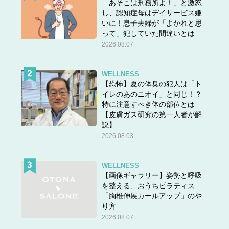
「あそこは刑務所よ！」と激怒
し、認知症母はデイサービス嫌
いに！息子夫婦が「よかれと思
って」犯していた間違いとは
2026.08.07
WELLNESS
【恐怖】夏の体臭の犯人は「ト
イレのあのニオイ」と同じ！？
特に注意すべき体の部位とは
【皮膚ガス研究の第一人者が解
説】
2026.08.03
WELLNESS
【画像ギャラリー】姿勢と呼吸
を整える、おうちピラティス
「胸椎伸展カールアップ」のや
り方
2026.08.07