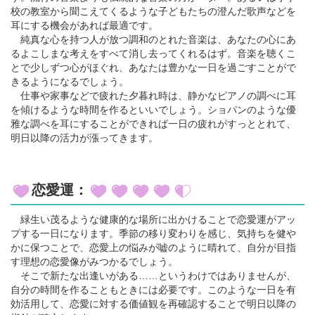
校の教室から聞こえてくるような子どもたちの澄んだ歌声などを
耳にする機会があれば最適です。
純真な心を持つ人が放つ調和のとれた音楽は、あなたの心にあ
るよこしまな考えをすべて消し去ってくれるはず。音楽を聴くこ
とで少しずつ心がほぐれ、あなたは豊かな一日を過ごすことがで
きるようになるでしょう。
仕事や家事などで疲れた夕暮れ時は、静かなピアノの調べに耳
を傾けるような時間を作るといいでしょう。ショパンのような優
雅な調べを耳にすることができれば一日の疲れがすっととれて、
明日以降の活力が漲ってきます。
恋愛運：
緑生い茂るような健康的な場所に出かけることで恋愛運がアッ
プする一日になります。季節の移り変わりを感じ、気持ちを健や
かに保つことで、恋愛上の悩みが嘘のように晴れて、自分が目指
す理想の恋愛像がみつかるでしょう。
そこで新たな出逢いがある……というわけではありませんが、
自分の時間を作ることもときには必要です。このような一日を有
効活用して、恋愛に対する価値観を再確認することで明日以降の