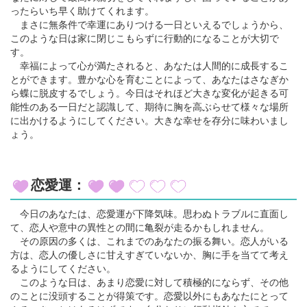
ったらいち早く助けてくれます。
まさに無条件で幸運にありつける一日といえるでしょうから、
このような日は家に閉じこもらずに行動的になることが大切で
す。
幸福によって心が満たされると、あなたは人間的に成長するこ
とができます。豊かな心を育むことによって、あなたはさなぎか
ら蝶に脱皮するでしょう。今日はそれほど大きな変化が起きる可
能性のある一日だと認識して、期待に胸を高ぶらせて様々な場所
に出かけるようにしてください。大きな幸せを存分に味わいまし
ょう。
恋愛運：
今日のあなたは、恋愛運が下降気味。思わぬトラブルに直面し
て、恋人や意中の異性との間に亀裂が走るかもしれません。
その原因の多くは、これまでのあなたの振る舞い。恋人がいる
方は、恋人の優しさに甘えすぎていないか、胸に手を当てて考え
るようにしてください。
このような日は、あまり恋愛に対して積極的にならず、その他
のことに没頭することが得策です。恋愛以外にもあなたにとって