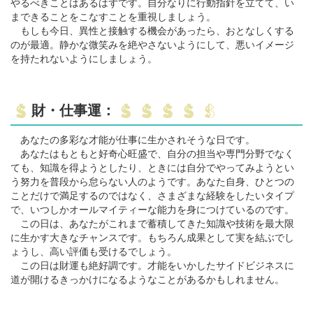
やるべきことはあるはずです。自分なりに行動指針を立てて、い
まできることをこなすことを重視しましょう。
もしも今日、異性と接触する機会があったら、おとなしくする
のが最適。静かな微笑みを絶やさないようにして、悪いイメージ
を持たれないようにしましょう。
財・仕事運：
あなたの多彩な才能が仕事に生かされそうな日です。
あなたはもともと好奇心旺盛で、自分の担当や専門分野でなく
ても、知識を得ようとしたり、ときには自分でやってみようとい
う努力を普段から怠らない人のようです。あなた自身、ひとつの
ことだけで満足するのではなく、さまざまな経験をしたいタイプ
で、いつしかオールマイティーな能力を身につけているのです。
この日は、あなたがこれまで蓄積してきた知識や技術を最大限
に生かす大きなチャンスです。もちろん成果として実を結ぶでし
ょうし、高い評価も受けるでしょう。
この日は財運も絶好調です。才能をいかしたサイドビジネスに
道が開けるきっかけになるようなことがあるかもしれません。