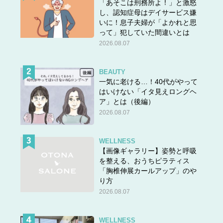
「あそこは刑務所よ！」と激怒
し、認知症母はデイサービス嫌
いに！息子夫婦が「よかれと思
って」犯していた間違いとは
2026.08.07
BEAUTY
一気に老ける…！40代がやって
はいけない「イタ見えロングヘ
ア」とは（後編）
2026.08.07
WELLNESS
【画像ギャラリー】姿勢と呼吸
を整える、おうちピラティス
「胸椎伸展カールアップ」のや
り方
2026.08.07
WELLNESS