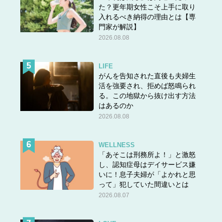
た？更年期女性こそ上手に取り
入れるべき納得の理由とは【専
門家が解説】
2026.08.08
LIFE
がんを告知された直後も夫婦生
活を強要され、拒めば怒鳴られ
る。この地獄から抜け出す方法
はあるのか
2026.08.08
WELLNESS
「あそこは刑務所よ！」と激怒
し、認知症母はデイサービス嫌
いに！息子夫婦が「よかれと思
って」犯していた間違いとは
2026.08.07