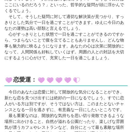
ここにいるのだろう？」といった、哲学的な疑問が頭に浮かんで
くるでしょう。
そして、そうした疑問に対して適切な解決策が見つかり、すっ
きりとした気分で一日を過ごすことができます。ゆえに今日のあ
なたの運勢は高い部類と言えるでしょう。
心がすっきりとした状態で一日を過ごすことができるのですか
ら、つまらないことで腹を立てることもありませんし、どんな物
事も魅力的に映るようになります。あなたの心は次第に開放的に
なって、人間関係も好転していくはず。周囲の人との対話を大切
にするように心がけて、充実した一日を過ごしましょう。
恋愛運：
今日のあなたは恋愛に対して開放的な気分になることができ、
新たな恋を見つけ出すには絶好の一日になるでしょう。すでに恋
人がいる方は別ですが、そうではない方は、このまたとないチャ
ンスとなる一日を逃さずに、有意義な一日にしたいところです。
最も重要なのは、開放的な気持ちを思い切り発散できるような
場所に出かけること。自然が溢れる公園だったり、楽しげな雰囲
気が漂うカフェやレストランなど、自分にとって最も素敵な場所