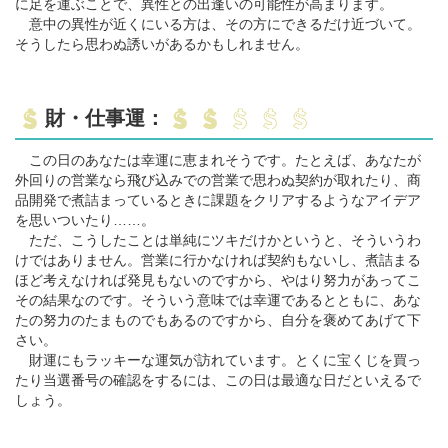
に足を運ぶことで、異性との出逢いの可能性が高まります。
意中の異性が近くにいる方は、その方にできるだけ近づいて。
そうしたら思わぬ誘いがあるかもしれません。
財・仕事運：
この日のあなたは幸運に恵まれそうです。たとえば、あなたが
外回りの営業なら飛び込みでの営業で思わぬ契約が取れたり、商
品開発で煮詰まっているときに課題をクリアするようなアイデア
を思いついたり……。
ただ、こうしたことは単純にツキだけかというと、そういうわ
けではありません。営業に行かなければ契約もないし、煮詰まる
ほど考えなければ発見もないのですから、やはり努力があってこ
その結果なのです。そういう意味では幸運であるとともに、あな
たの努力のたまものでもあるのですから、自分を褒めてあげて下
さい。
財運にもラッキーな運気が訪れています。とくに宝くじを買っ
たり当選番号の確認をするには、この日は最適な日だといえるで
しょう。