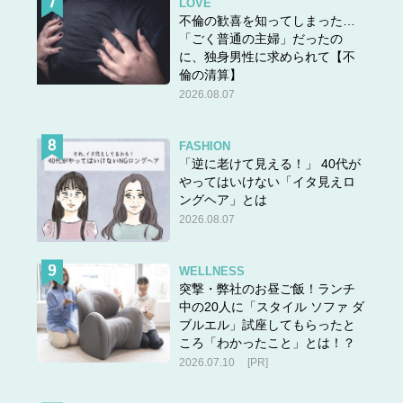
LOVE
不倫の歓喜を知ってしまった…
「ごく普通の主婦」だったの
に、独身男性に求められて【不
倫の清算】
2026.08.07
FASHION
「逆に老けて見える！」 40代が
やってはいけない「イタ見えロ
ングヘア」とは
2026.08.07
WELLNESS
突撃・弊社のお昼ご飯！ランチ
中の20人に「スタイル ソファ ダ
ブルエル」試座してもらったと
ころ「わかったこと」とは！？
2026.07.10
[PR]