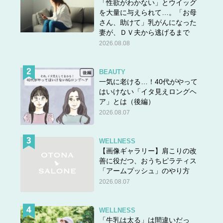
「性欲がわかない」とウイッグ
を大量に与えられて…。「お母
さん、助けて」乳がんになった
妻が、ＤＶ夫から逃げるまで
2026.08.08
BEAUTY
一気に老ける…！40代がやって
はいけない「イタ見えロングヘ
ア」とは（後編）
2026.08.07
WELLNESS
【画像ギャラリー】肩こりの改
善に役だつ、おうちピラティス
「アームプッシュ」のやり方
2026.08.07
WELLNESS
「牛乳は太る」は間違いだっ