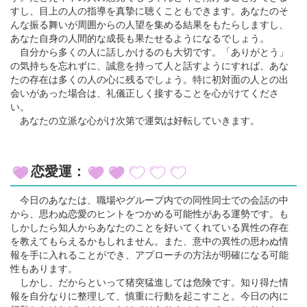
すし、目上の人の指導を真摯に聴くこともできます。あなたのそ
んな振る舞いが周囲からの人望を集める結果をもたらしますし、
あなた自身の人間的な成長も果たせるようになるでしょう。
自分から多くの人に話しかけるのも大切です。「ありがとう」
の気持ちを忘れずに、誠意を持って人と話すようにすれば、あな
たの存在は多くの人の心に残るでしょう。特に初対面の人との出
会いがあった場合は、礼儀正しく接することを心がけてくださ
い。
あなたの立派な心がけ次第で運気は好転していきます。
恋愛運：
今日のあなたは、職場やグループ内での同性同士での会話の中
から、思わぬ恋愛のヒントをつかめる可能性がある運勢です。も
しかしたら知人からあなたのことを好いてくれている異性の存在
を教えてもらえるかもしれません。また、意中の異性の思わぬ情
報を手に入れることができ、アプローチの方法が明確になる可能
性もあります。
しかし、だからといって猪突猛進しては危険です。知り得た情
報を自分なりに整理して、慎重に行動を起こすこと。今日の内に