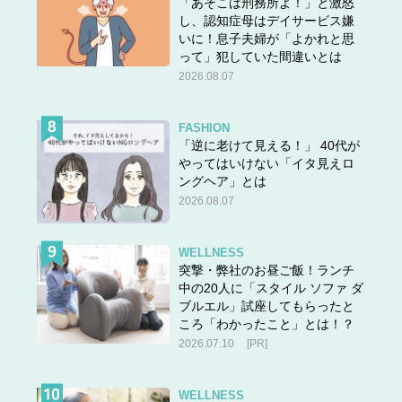
「あそこは刑務所よ！」と激怒
し、認知症母はデイサービス嫌
いに！息子夫婦が「よかれと思
って」犯していた間違いとは
2026.08.07
FASHION
「逆に老けて見える！」 40代が
やってはいけない「イタ見えロ
ングヘア」とは
2026.08.07
WELLNESS
突撃・弊社のお昼ご飯！ランチ
中の20人に「スタイル ソファ ダ
ブルエル」試座してもらったと
ころ「わかったこと」とは！？
2026.07.10
[PR]
WELLNESS