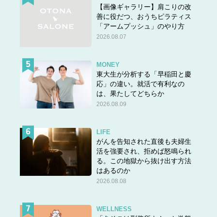
【画像ギャラリー】肩こりの改
善に役だつ、おうちピラティス
「アームプッシュ」のやり方
2026.08.07
MONEY
東大生が分析する「早稲田と慶
応」の違い。就活で有利なの
は、果たしてどちらか
2026.08.09
LIFE
がんを告知された直後も夫婦生
活を強要され、拒めば怒鳴られ
る。この地獄から抜け出す方法
はあるのか
2026.08.08
WELLNESS