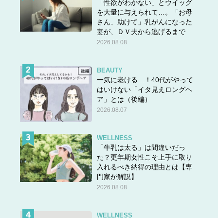
「性欲がわかない」とウイッグ
を大量に与えられて…。「お母
さん、助けて」乳がんになった
妻が、ＤＶ夫から逃げるまで
2026.08.08
BEAUTY
一気に老ける…！40代がやって
はいけない「イタ見えロングヘ
ア」とは（後編）
2026.08.07
WELLNESS
「牛乳は太る」は間違いだっ
た？更年期女性こそ上手に取り
入れるべき納得の理由とは【専
門家が解説】
2026.08.08
WELLNESS