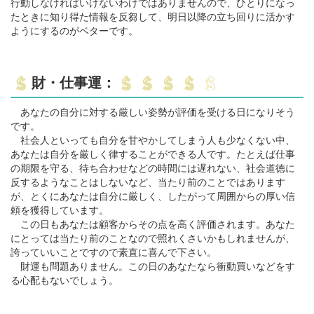
行動しなければいけないわけではありませんので、ひとりになっ
たときに知り得た情報を反芻して、明日以降の立ち回りに活かす
ようにするのがベターです。
財・仕事運：
あなたの自分に対する厳しい姿勢が評価を受ける日になりそう
です。
社会人といっても自分を甘やかしてしまう人も少なくない中、
あなたは自分を厳しく律することができる人です。たとえば仕事
の期限を守る、待ち合わせなどの時間には遅れない、社会道徳に
反するようなことはしないなど、当たり前のことではあります
が、とくにあなたは自分に厳しく、したがって周囲からの厚い信
頼を獲得しています。
この日もあなたは顧客からその点を高く評価されます。あなた
にとっては当たり前のことなので照れくさいかもしれませんが、
誇っていいことですので素直に喜んで下さい。
財運も問題ありません。この日のあなたなら衝動買いなどをす
る心配もないでしょう。