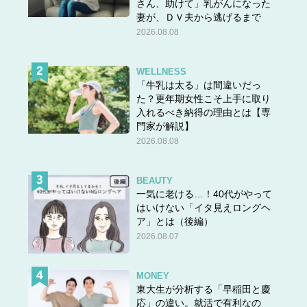
さん、助けて」乳がんになった
妻が、ＤＶ夫から逃げるまで
2026.08.08
WELLNESS
「牛乳は太る」は間違いだっ
た？更年期女性こそ上手に取り
入れるべき納得の理由とは【専
門家が解説】
2026.08.08
BEAUTY
一気に老ける…！40代がやって
はいけない「イタ見えロングヘ
ア」とは（後編）
2026.08.07
MONEY
東大生が分析する「早稲田と慶
応」の違い。就活で有利なの