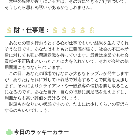
意中の異性が近くにいる方は、その方にできるだけ近づいて。
そうしたら思わぬ誘いがあるかもしれません。
財・仕事運：
あなたの善を行おうとする心が仕事でもいい結果を生んでくれ
そうな日です。あなたはもともと正義感が強く、社会の不正や矛
盾に対しても強い問題意識を持っています。最近は企業でも社会
貢献や不正防止といったことに力を入れていて、それが会社の信
用問題にもつながっています。
この日、あなたの職場ではなにか大きなトラブルが発生します
が、あなたはそれに対して正義感で対応することで問題を克服し
ます。それによりクライアントや一般顧客の信頼を勝ち取ること
になるのです。あなた自身、自らの行動に満足感を覚えますし、
周囲からも高い評価を受けるでしょう。
財運もかなりいい状態ですので、たまには少しくらいの贅沢を
するのもいいでしょう。
今日のラッキーカラー