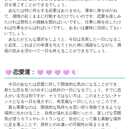
日を過ごすことができるでしょう。
あなたは特に何もする必要はありません。運命に身をゆだね
て、感情の赴くままに行動するだけでいいのです。恋愛を楽しみ
たければ異性との接触を図ればいいですし、仕事に精を出したけ
れば仕事をがんばればいいですし、あるいは趣味に没頭してもい
いでしょう。
あなたがどんな選択をしようと、今日は充実した一日になるこ
と必至。これほどの幸運を与えてくれた神に感謝をしながら、満
面の笑みを浮かべて一日を終えることができるでしょう。
恋愛運：
今日のあなたは恋愛に対して開放的な気分になることができ、
新たな恋を見つけ出すには絶好の一日になるでしょう。すでに恋
人がいる方は別ですが、そうではない方は、このまたとないチャ
ンスとなる一日を逃さずに、有意義な一日にしたいところです。
最も重要なのは、開放的な気持ちを思い切り発散できるような
場所に出かけること。自然が溢れる公園だったり、楽しげな雰囲
気が漂うカフェやレストランなど、自分にとって最も素敵な場所
に足を運ぶことで、異性との出逢いの可能性が高まります。