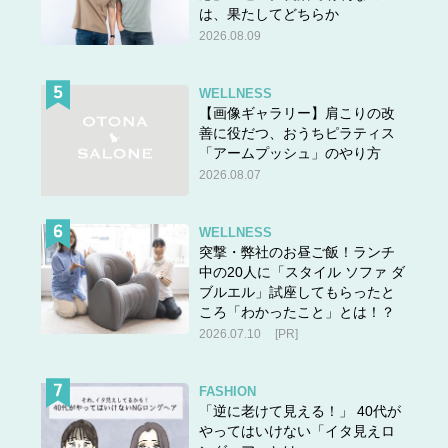
は、果たしてどちらか
2026.08.09
WELLNESS
【画像ギャラリー】肩こりの改
善に役だつ、おうちピラティス
「アームプッシュ」のやり方
2026.08.07
WELLNESS
突撃・弊社のお昼ご飯！ランチ
中の20人に「スタイル ソファ ダ
ブルエル」試座してもらったと
ころ「わかったこと」とは！？
2026.07.10
[PR]
FASHION
「逆に老けて見える！」 40代が
やってはいけない「イタ見えロ