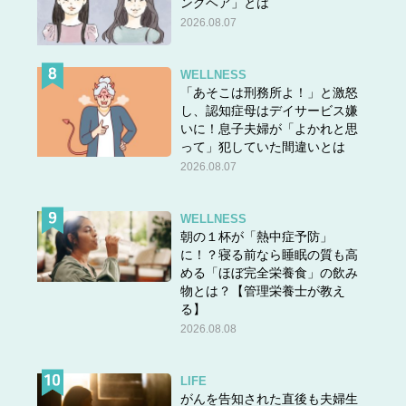
ングヘア」とは
2026.08.07
WELLNESS
「あそこは刑務所よ！」と激怒
し、認知症母はデイサービス嫌
いに！息子夫婦が「よかれと思
って」犯していた間違いとは
2026.08.07
WELLNESS
朝の１杯が「熱中症予防」
に！？寝る前なら睡眠の質も高
める「ほぼ完全栄養食」の飲み
物とは？【管理栄養士が教え
る】
2026.08.08
LIFE
がんを告知された直後も夫婦生