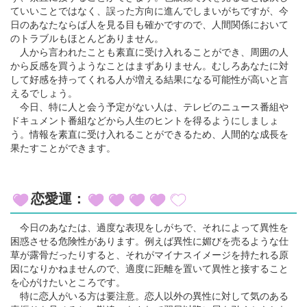
ていいことではなく、誤った方向に進んでしまいがちですが、今
日のあなたならば人を見る目も確かですので、人間関係において
のトラブルもほとんどありません。
人から言われたことも素直に受け入れることができ、周囲の人
から反感を買うようなことはまずありません。むしろあなたに対
して好感を持ってくれる人が増える結果になる可能性が高いと言
えるでしょう。
今日、特に人と会う予定がない人は、テレビのニュース番組や
ドキュメント番組などから人生のヒントを得るようにしましょ
う。情報を素直に受け入れることができるため、人間的な成長を
果たすことができます。
恋愛運：
今日のあなたは、過度な表現をしがちで、それによって異性を
困惑させる危険性があります。例えば異性に媚びを売るような仕
草が露骨だったりすると、それがマイナスイメージを持たれる原
因になりかねませんので、適度に距離を置いて異性と接すること
を心がけたいところです。
特に恋人がいる方は要注意。恋人以外の異性に対して気のある