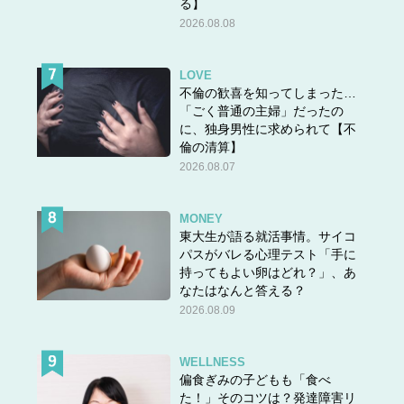
る】
2026.08.08
LOVE
不倫の歓喜を知ってしまった…
「ごく普通の主婦」だったの
に、独身男性に求められて【不
倫の清算】
2026.08.07
MONEY
東大生が語る就活事情。サイコ
パスがバレる心理テスト「手に
持ってもよい卵はどれ？」、あ
なたはなんと答える？
2026.08.09
WELLNESS
偏食ぎみの子どもも「食べ
た！」そのコツは？発達障害リ