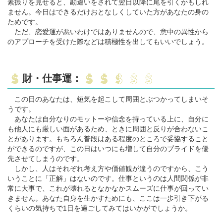
素振りを見せると、勘違いをされて翌日以降に尾を引くかもしれ
ません。今日はできるだけおとなしくしていた方があなたの身の
ためです。
ただ、恋愛運が悪いわけではありませんので、意中の異性から
のアプローチを受けた際などは積極性を出してもいいでしょう。
財・仕事運：
この日のあなたは、短気を起こして周囲とぶつかってしまいそ
うです。
あなたは自分なりのモットーや信念を持っている上に、自分に
も他人にも厳しい面があるため、ときに周囲と反りが合わないこ
とがあります。もちろん普段はある程度のところで妥協すること
ができるのですが、この日はいつにも増して自分のプライドを優
先させてしまうのです。
しかし、人はそれぞれ考え方や価値観が違うのですから、こう
いうことに「正解」はないのです。仕事というのは人間関係が非
常に大事で、これが壊れるとなかなかスムーズに仕事が回ってい
きません。あなた自身を生かすためにも、ここは一歩引き下がる
くらいの気持ちで1日を過ごしてみてはいかがでしょうか。