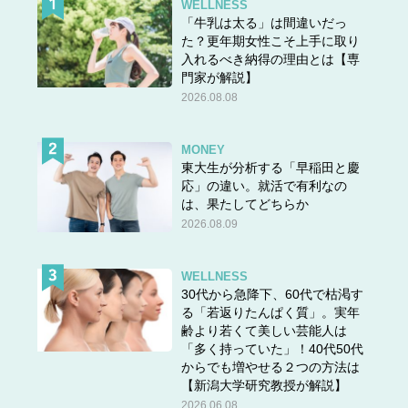
WELLNESS
「牛乳は太る」は間違いだっ
た？更年期女性こそ上手に取り
入れるべき納得の理由とは【専
門家が解説】
2026.08.08
MONEY
東大生が分析する「早稲田と慶
応」の違い。就活で有利なの
は、果たしてどちらか
2026.08.09
WELLNESS
30代から急降下、60代で枯渇す
る「若返りたんぱく質」。実年
齢より若くて美しい芸能人は
「多く持っていた」！40代50代
からでも増やせる２つの方法は
【新潟大学研究教授が解説】
2026.06.08