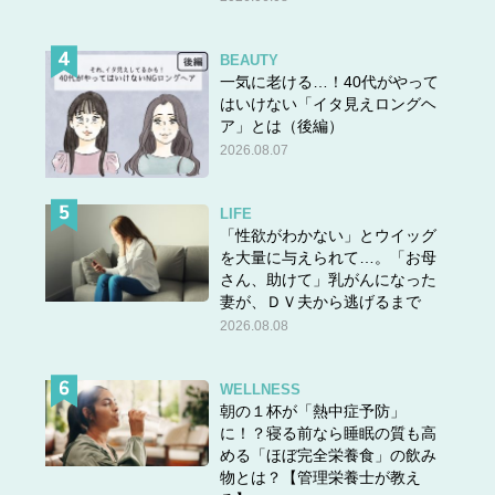
BEAUTY
一気に老ける…！40代がやって
はいけない「イタ見えロングヘ
ア」とは（後編）
2026.08.07
LIFE
「性欲がわかない」とウイッグ
を大量に与えられて…。「お母
さん、助けて」乳がんになった
妻が、ＤＶ夫から逃げるまで
2026.08.08
WELLNESS
朝の１杯が「熱中症予防」
に！？寝る前なら睡眠の質も高
める「ほぼ完全栄養食」の飲み
物とは？【管理栄養士が教え