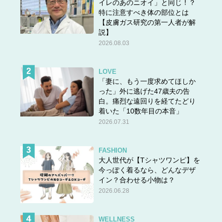
イレのあのニオイ」と同じ！？
特に注意すべき体の部位とは
【皮膚ガス研究の第一人者が解
説】
2026.08.03
LOVE
「妻に、もう一度求めてほしか
った」外に逃げた47歳夫の告
白。痛烈な遠回りを経てたどり
着いた「10数年目の本音」
2026.07.31
FASHION
大人世代が【Tシャツワンピ】を
今っぽく着るなら、どんなデザ
イン？合わせる小物は？
2026.06.28
WELLNESS