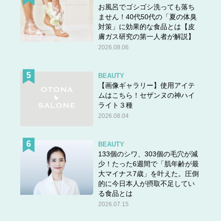
お風呂でゴシゴシ洗っても落ち
ません！40代50代の「夏の体臭
対策」に効果的な食品とは【皮
膚ガス研究の第一人者が解説】
2026.08.06
BEAUTY
【画像ギャラリー】使用アイテ
ムはこちら！セザンヌの神ハイ
ライト３種
2026.08.04
BEAUTY
133個のシワ、303個の毛穴が減
少！たった6週間で「肌年齢が最
大マイナス7歳」を叶えた。圧倒
的に今日本人が摂取不足してい
る食品とは
2026.07.15