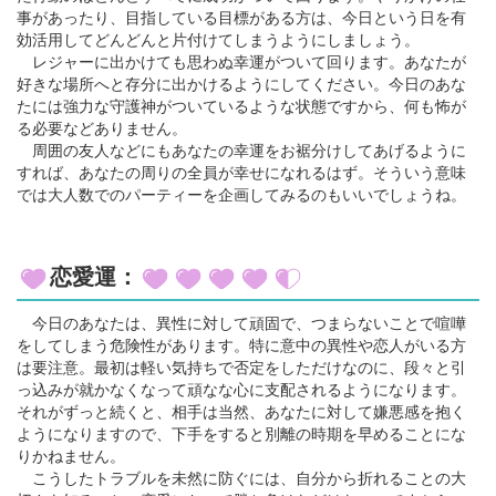
事があったり、目指している目標がある方は、今日という日を有
効活用してどんどんと片付けてしまうようにしましょう。
レジャーに出かけても思わぬ幸運がついて回ります。あなたが
好きな場所へと存分に出かけるようにしてください。今日のあな
たには強力な守護神がついているような状態ですから、何も怖が
る必要などありません。
周囲の友人などにもあなたの幸運をお裾分けしてあげるように
すれば、あなたの周りの全員が幸せになれるはず。そういう意味
では大人数でのパーティーを企画してみるのもいいでしょうね。
恋愛運：
今日のあなたは、異性に対して頑固で、つまらないことで喧嘩
をしてしまう危険性があります。特に意中の異性や恋人がいる方
は要注意。最初は軽い気持ちで否定をしただけなのに、段々と引
っ込みが就かなくなって頑なな心に支配されるようになります。
それがずっと続くと、相手は当然、あなたに対して嫌悪感を抱く
ようになりますので、下手をすると別離の時期を早めることにな
りかねません。
こうしたトラブルを未然に防ぐには、自分から折れることの大