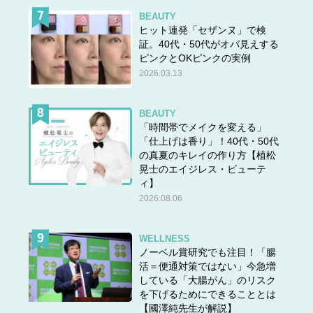
BEAUTY
ヒット連発「セザンヌ」で検
証。40代・50代がオバ見えする
ピンクとOKピンクの実例
2026.03.13
BEAUTY
「時間帯でメイクを変える」
「仕上げは香り」！40代・50代
の真夏のキレイの作り方【植松
晃士のエイジレス・ビューテ
ィ】
2026.08.06
WELLNESS
ノーベル賞研究でも注目！「腸
活＝便通対策ではない」今急増
している「大腸がん」のリスク
を下げるためにできることとは
【國澤純先生が解説】