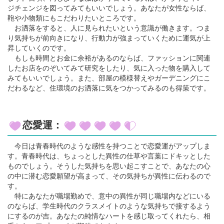
ジチェンジを図ってみてもいいでしょう。あなたが女性ならば、
鞄や小物類にもこだわりたいところです。
お洒落をすると、人に見られたいという意識が働きます。つま
り気持ちが前向きになり、行動力が強まっていくために運気が上
昇していくのです。
もしも時間とお金に余裕があるのならば、ファッションに関連
したお店をのぞいてみて研究をしたり、気に入った物を購入して
みてもいいでしょう。また、部屋の模様替えやガーデニングにこ
だわるなど、住環境のお洒落に気をつかってみるのも得策です。
恋愛運：
今日は青春時代のような感性を持つことで恋愛運がアップしま
す。青春時代は、ちょっとした異性の仕草や言葉にドキッとした
ものでしょう。そうした気持ちを思い起こすことで、あなたの心
の中に潜む恋愛願望が高まって、その気持ちが異性に伝わるので
す。
特にあなたが職場勤めで、意中の異性が同じ職場内などにいる
のならば、学生時代のクラスメイトのような気持ちで接するよう
にするのが吉。あなたの純情なハートを感じ取ってくれたら、相