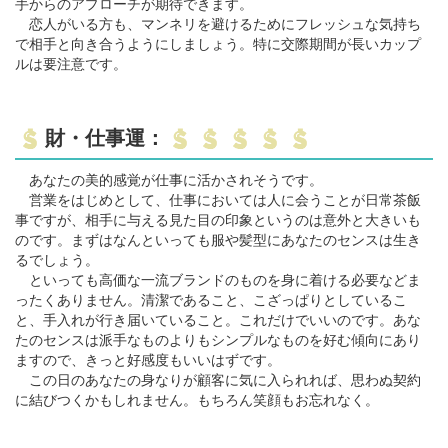
手からのアプローチが期待できます。
恋人がいる方も、マンネリを避けるためにフレッシュな気持ち
で相手と向き合うようにしましょう。特に交際期間が長いカップ
ルは要注意です。
財・仕事運：
あなたの美的感覚が仕事に活かされそうです。
営業をはじめとして、仕事においては人に会うことが日常茶飯
事ですが、相手に与える見た目の印象というのは意外と大きいも
のです。まずはなんといっても服や髪型にあなたのセンスは生き
るでしょう。
といっても高価な一流ブランドのものを身に着ける必要などま
ったくありません。清潔であること、こざっぱりとしているこ
と、手入れが行き届いていること。これだけでいいのです。あな
たのセンスは派手なものよりもシンプルなものを好む傾向にあり
ますので、きっと好感度もいいはずです。
この日のあなたの身なりが顧客に気に入られれば、思わぬ契約
に結びつくかもしれません。もちろん笑顔もお忘れなく。