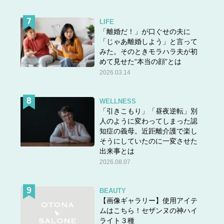
LIFE
「離婚だ！」が口ぐせの夫に
「じゃあ離婚しよう」と言って
みた。そのときモラハラ夫が初
めて見せた“本当の顔”とは
2026.03.14
WELLNESS
「引きこもり」「昼夜逆転」別
人のように変わってしまった認
知症の義母。近距離介護で楽し
そうにしていたのに一変させた
出来事とは
2026.08.07
BEAUTY
【画像ギャラリー】使用アイテ
ムはこちら！セザンヌの神ハイ
ライト３種