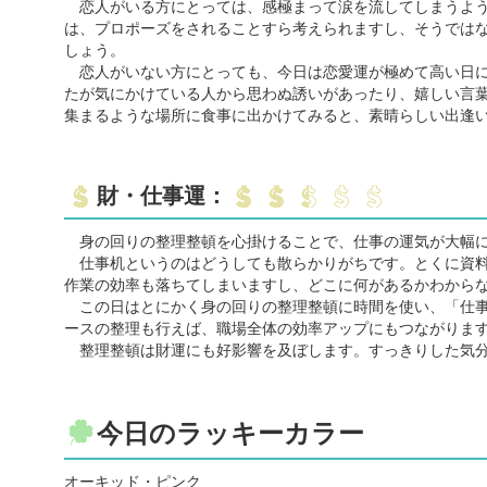
恋人がいる方にとっては、感極まって涙を流してしまうよう
は、プロポーズをされることすら考えられますし、そうでは
しょう。
恋人がいない方にとっても、今日は恋愛運が極めて高い日に
たが気にかけている人から思わぬ誘いがあったり、嬉しい言
集まるような場所に食事に出かけてみると、素晴らしい出逢
財・仕事運：
身の回りの整理整頓を心掛けることで、仕事の運気が大幅に
仕事机というのはどうしても散らかりがちです。とくに資料
作業の効率も落ちてしまいますし、どこに何があるかわから
この日はとにかく身の回りの整理整頓に時間を使い、「仕事
ースの整理も行えば、職場全体の効率アップにもつながりま
整理整頓は財運にも好影響を及ぼします。すっきりした気分
今日のラッキーカラー
オーキッド・ピンク