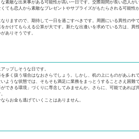
な素敵な出来事がある可能性が高い一日です。交際期間が長い恋人が
なくても恋人から素敵なプレゼントやサプライズがもたらされる可能性
なりますので、期待して一日を過ごすべきです。周囲にいる異性の中
葉をかけてもらえる公算が大です。新たな出逢いを求めている方は、異
いがありそうです。
アップしそうな日です。
を多く扱う場合はなおさらでしょう。しかし、机の上にものがあふれ
ないような状態では、そもそも満足に業務をまっとうすることさえ困難
ができる環境」づくりに専念してみませんか。さらに、可能であれば
す。
ならお金も逃げていくことはありません。