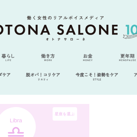
ダケア
脱オバ！コリケア
今度こそ！姿勢をケア
リエリィ
STYLE
星座を選ぶ
Libra