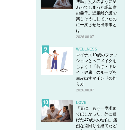
逆転」別人のように変
わってしまった認知症
の義母。近距離介護で
楽しそうにしていたの
に一変させた出来事と
は
2026.08.07
WELLNESS
マイナス10歳のファッ
ションとヘアメイクを
しよう！「若さ・キレ
イ・健康」のループを
生み出すマインドの作
り方
2026.08.07
LOVE
「妻に、もう一度求め
てほしかった」外に逃
げた47歳夫の告白。痛
烈な遠回りを経てたど