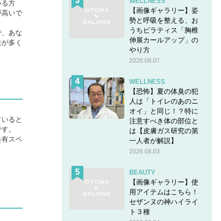
WELLNESS
いる方
【画像ギャラリー】姿
が高いで
勢と呼吸を整える、お
うちピラティス「胸椎
で、あな
伸展カールアップ」の
性が多く
やり方
2026.08.07
WELLNESS
【恐怖】夏の体臭の犯
人は「トイレのあのニ
オイ」と同じ！？特に
ていると
注意すべき体の部位と
です。
は【皮膚ガス研究の第
共有スペ
一人者が解説】
2026.08.03
BEAUTY
【画像ギャラリー】使
用アイテムはこちら！
セザンヌの神ハイライ
ト３種