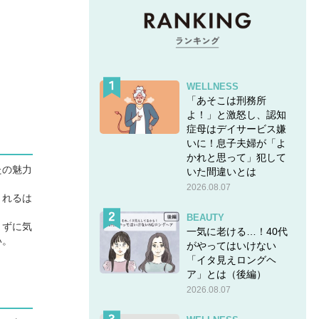
WELLNESS
「あそこは刑務所
よ！」と激怒し、認知
症母はデイサービス嫌
いに！息子夫婦が「よ
かれと思って」犯して
たの魅力
いた間違いとは
2026.08.07
くれるは
BEAUTY
まずに気
一気に老ける…！40代
い。
がやってはいけない
「イタ見えロングヘ
ア」とは（後編）
2026.08.07