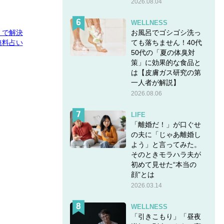
2026.08.04
WELLNESS
お風呂でゴシゴシ洗っ
E」で解決
ても落ちません！40代
無料占い
50代の「夏の体臭対
策」に効果的な食品と
は【皮膚ガス研究の第
一人者が解説】
2026.08.06
LIFE
「離婚だ！」が口ぐせ
の夫に「じゃあ離婚し
よう」と言ってみた。
そのときモラハラ夫が
初めて見せた“本当の
顔”とは
2026.03.14
WELLNESS
「引きこもり」「昼夜