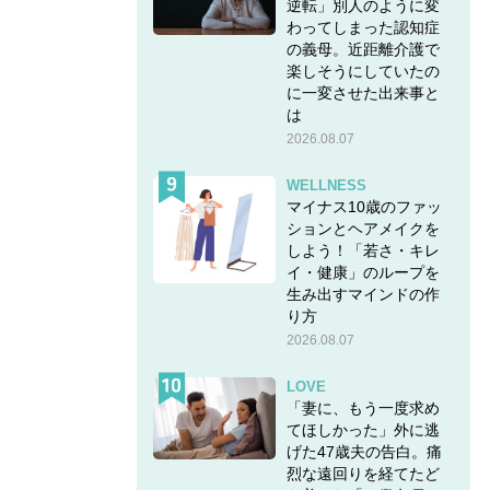
逆転」別人のように変
わってしまった認知症
の義母。近距離介護で
楽しそうにしていたの
に一変させた出来事と
は
2026.08.07
WELLNESS
マイナス10歳のファッ
ションとヘアメイクを
しよう！「若さ・キレ
イ・健康」のループを
生み出すマインドの作
り方
2026.08.07
LOVE
「妻に、もう一度求め
てほしかった」外に逃
げた47歳夫の告白。痛
烈な遠回りを経てたど