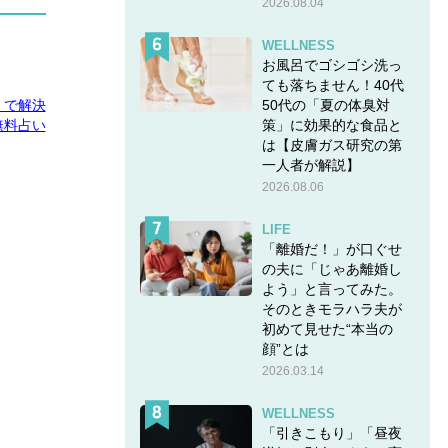
2026.08.04
WELLNESS
お風呂でゴシゴシ洗っ
ても落ちません！40代
50代の「夏の体臭対
E」で解決
策」に効果的な食品と
無料占い
は【皮膚ガス研究の第
一人者が解説】
2026.08.06
LIFE
「離婚だ！」が口ぐせ
の夫に「じゃあ離婚し
よう」と言ってみた。
そのときモラハラ夫が
初めて見せた“本当の
顔”とは
2026.03.14
WELLNESS
「引きこもり」「昼夜