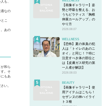
WELLNESS
い人も、
【画像ギャラリー】姿
勢と呼吸を整える、お
最適なの
うちピラティス「胸椎
伸展カールアップ」の
いとこ
やり方
2026.08.07
う。あの
WELLNESS
【恐怖】夏の体臭の犯
人は「トイレのあのニ
オイ」と同じ！？特に
注意すべき体の部位と
は【皮膚ガス研究の第
ドが和ら
一人者が解説】
ます。そ
2026.08.03
手にもあ
BEAUTY
ださい。
【画像ギャラリー】使
用アイテムはこちら！
セザンヌの神ハイライ
ト３種