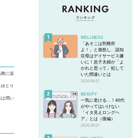
WELLNESS
「あそこは刑務所
よ！」と激怒し、認知
症母はデイサービス嫌
いに！息子夫婦が「よ
かれと思って」犯して
義務に追
いた間違いとは
2026.08.07
にゆとり
BEAUTY
活は潤い
一気に老ける…！40代
がやってはいけない
「イタ見えロングヘ
ア」とは（後編）
2026.08.07