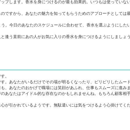
ップします。香水を身につけるのが最も効果的。いつもは使っていな
のですから、あなたの魅力を知ってもらうためのアプローチとしては
ょう。今日のあなたのスケジュールに合わせて、香水を選ぶようにした
と逢う直前にあの人がお気に入りの香水を身につけるようにしましょ
です。
す。あなたがいるだけでその場が明るくなったり、ピリピリしたムー
日も、あなたのおかげで職場には笑顔があふれ、仕事もスムーズに進み
でのあなたはアイドル的な存在なのかもしれませんね。もちろん顧客相
心が引かれているようです。無駄遣いには気をつけるよう心掛けてく