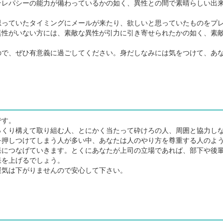
レパシーの能力が備わっているかの如く、異性との間で素晴らしい出
っていたタイミングにメールが来たり、欲しいと思っていたものをプ
異性がいない方には、素敵な異性が引力に引き寄せられたかの如く、素
で、ぜひ有意義に過ごしてください。身だしなみには気をつけて、あ
です。
くり構えて取り組む人、とにかく当たって砕けろの人、周囲と協力し
を押しつけてしまう人が多い中、あなたは人のやり方を尊重する人のよ
につなげていきます。とくにあなたが上司の立場であれば、部下や後
果を上げるでしょう。
気は下がりませんので安心して下さい。