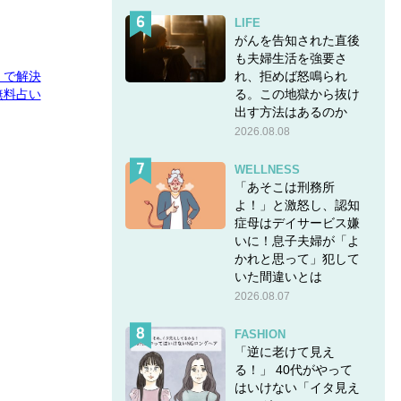
LIFE
がんを告知された直後
も夫婦生活を強要さ
れ、拒めば怒鳴られ
E」で解決
る。この地獄から抜け
無料占い
出す方法はあるのか
2026.08.08
WELLNESS
「あそこは刑務所
よ！」と激怒し、認知
症母はデイサービス嫌
いに！息子夫婦が「よ
かれと思って」犯して
いた間違いとは
2026.08.07
FASHION
「逆に老けて見え
る！」 40代がやって
はいけない「イタ見え