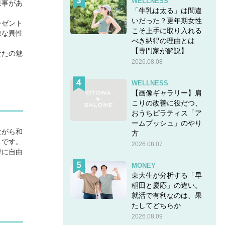
WELLNESS
来事があ
「牛乳は太る」は間違
いだった？更年期女性
レゼント
こそ上手に取り入れる
敵な異性
べき納得の理由とは
【専門家が解説】
なたの魅
2026.08.08
WELLNESS
【画像ギャラリー】肩
こりの改善に役だつ、
おうちピラティス「ア
ームプッシュ」のやり
ながら和
方
うです。
2026.08.07
輩に自由
MONEY
東大生が分析する「早
稲田と慶応」の違い。
就活で有利なのは、果
たしてどちらか
2026.08.09