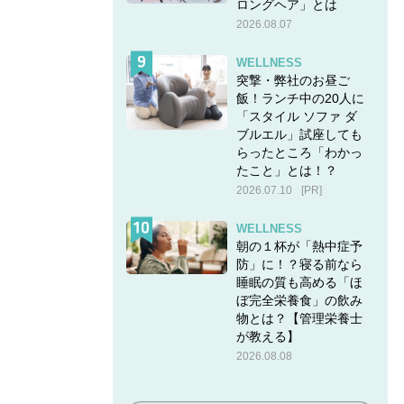
ロングヘア」とは
2026.08.07
WELLNESS
突撃・弊社のお昼ご
飯！ランチ中の20人に
「スタイル ソファ ダ
ブルエル」試座しても
らったところ「わかっ
たこと」とは！？
2026.07.10
[PR]
WELLNESS
朝の１杯が「熱中症予
防」に！？寝る前なら
睡眠の質も高める「ほ
ぼ完全栄養食」の飲み
物とは？【管理栄養士
が教える】
2026.08.08