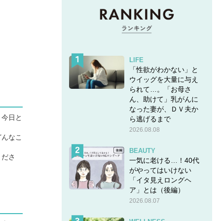
LIFE
「性欲がわかない」と
ウイッグを大量に与え
られて…。「お母さ
ん、助けて」乳がんに
なった妻が、ＤＶ夫か
、今日と
ら逃げるまで
2026.08.08
どんなこ
BEAUTY
くださ
一気に老ける…！40代
がやってはいけない
「イタ見えロングヘ
ア」とは（後編）
2026.08.07