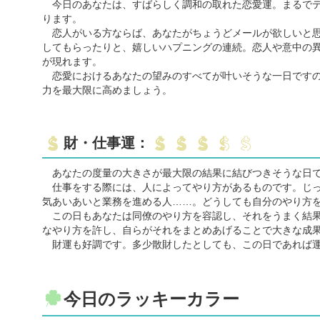
今日のあなたは、すばらしく調和の取れた恋愛運。まるでテ
ります。
恋人がいる方ならば、あなたがちょうどメールが欲しいと思
してもらったりと、嬉しいハプニングの連続。恋人や意中の
が現れます。
恋愛におけるあなたの望みのすべてが叶いそうな一日ですの
力を最大限に高めましょう。
財・仕事運：
あなたの度量の大きさが最大限の結果に結びつきそうな日
仕事をする際には、人によってやり方があるものです。じっ
気あいあいと業務を進める人……。どうしても自分のやり方
この日もあなたは同僚のやり方を容認し、それをうまく結果
なやり方を許し、自らがそれをまとめあげることで大きな成
財運も好調です。多少散財したとしても、この日であれば運
今日のラッキーカラー