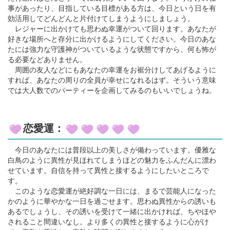
事があったり、目指している目標がある方は、今日という日を有
効活用してどんどんと片付けてしまうようにしましょう。
レジャーに出かけても思わぬ幸運がついて回ります。あなたが
好きな場所へと存分に出かけるようにしてください。今日のあな
たには強力な守護神がついているような状態ですから、何も怖が
る必要などありません。
周囲の友人などにもあなたの幸運をお裾分けしてあげるように
すれば、あなたの周りの全員が幸せになれるはず。そういう意味
では大人数でのパーティーを企画してみるのもいいでしょうね。
恋愛運：
今日のあなたには普段以上の美しさが備わっています。優雅な
白鳥のように異性が見ほれてしまうほどの魅力をふんだんに漂わ
せています。自信を持って異性と接するようにしたいところで
す。
このような恋愛運が絶好調な一日には、まるで芸能人になった
かのように華やかな一日を過ごせます。思わぬ異性からの誘いも
あるでしょうし、その誘いを受けて一緒に出かければ、ちやほや
されること間違いなし。より多くの異性と接するように心がけ