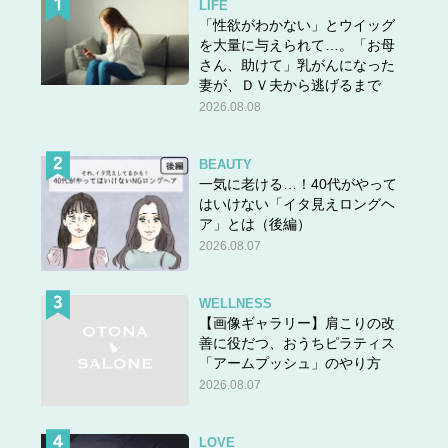
LIFE
「性欲がわかない」とウイッグ
を大量に与えられて…。「お母
さん、助けて」乳がんになった
妻が、ＤＶ夫から逃げるまで
2026.08.08
BEAUTY
一気に老ける…！40代がやって
はいけない「イタ見えロングヘ
ア」とは（後編）
2026.08.07
WELLNESS
【画像ギャラリー】肩こりの改
善に役だつ、おうちピラティス
「アームプッシュ」のやり方
2026.08.07
LOVE