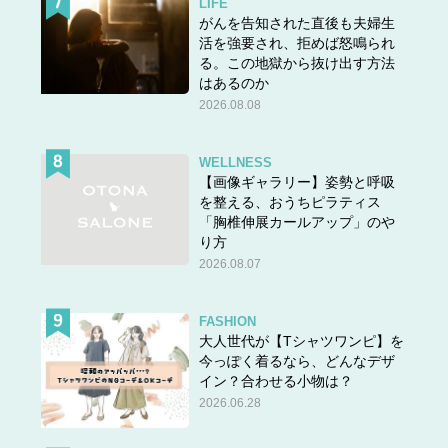
LIFE
がんを告知された直後も夫婦生
活を強要され、拒めば怒鳴られ
る。この地獄から抜け出す方法
はあるのか
2026.08.08
WELLNESS
【画像ギャラリー】姿勢と呼吸
を整える、おうちピラティス
「胸椎伸展カールアップ」のや
り方
2026.08.07
FASHION
大人世代が【Tシャツワンピ】を
今っぽく着るなら、どんなデザ
イン？合わせる小物は？
2026.06.28