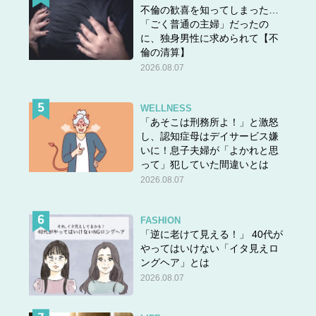
不倫の歓喜を知ってしまった…
「ごく普通の主婦」だったの
に、独身男性に求められて【不
倫の清算】
2026.08.07
WELLNESS
「あそこは刑務所よ！」と激怒
し、認知症母はデイサービス嫌
いに！息子夫婦が「よかれと思
って」犯していた間違いとは
2026.08.07
FASHION
「逆に老けて見える！」 40代が
やってはいけない「イタ見えロ
ングヘア」とは
2026.08.07