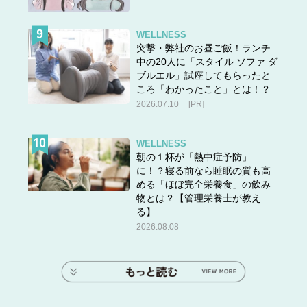
沙木貴咲／ライター・占い師
西洋占星術・数秘術・タロットカードを使いながらも、ス
WELLNESS
ピリチュアルに依らない現実的な解釈が特徴的。結婚・出
突撃・弊社のお昼ご飯！ランチ
産・離婚・独立を経て、豊富すぎる人生経験を活かしなが
中の20人に「スタイル ソファ ダ
ブルエル」試座してもらったと
ら占いや恋愛の記事を執筆中。
ころ「わかったこと」とは！？
2026.07.10
[PR]
WELLNESS
朝の１杯が「熱中症予防」
に！？寝る前なら睡眠の質も高
める「ほぼ完全栄養食」の飲み
物とは？【管理栄養士が教え
る】
2026.08.08