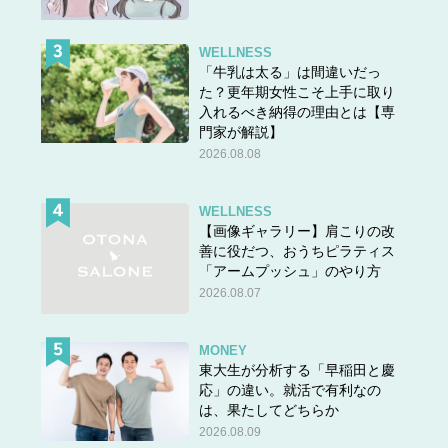
WELLNESS
「牛乳は太る」は間違いだっ
た？更年期女性こそ上手に取り
入れるべき納得の理由とは【専
門家が解説】
5月に入ると急に慌ただしくなりそうです。複数の業務を
2026.08.08
任されて忙しくなるかもしれないので、年度が変わる前に
やれるだけのことをしておきましょう。特に2月は成果を
WELLNESS
上げやすい好調月。周囲とのつながり方や話し方を工夫す
【画像ギャラリー】肩こりの改
ると良い流れが作れるはずです。
善に役だつ、おうちピラティス
「アームプッシュ」のやり方
2026.08.07
気になる恋愛運は？
MONEY
東大生が分析する「早稲田と慶
応」の違い。就活で有利なの
は、果たしてどちらか
2026.08.09