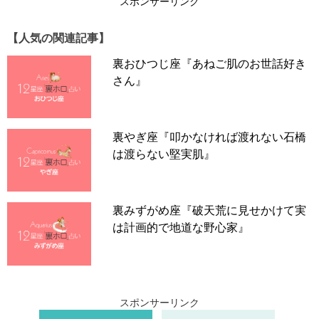
スポンサーリンク
【2022年上半期】蠍座の総合運
【人気の関連記事】
裏おひつじ座『あねご肌のお世話好き
さん』
裏やぎ座『叩かなければ渡れない石橋
は渡らない堅実肌』
裏みずがめ座『破天荒に見せかけて実
は計画的で地道な野心家』
2022年上半期は愛と喜びの時期です。心震わす恋にめぐ
スポンサーリンク
り会う人もいれば、寝食を忘れてのめり込む趣味やライフ