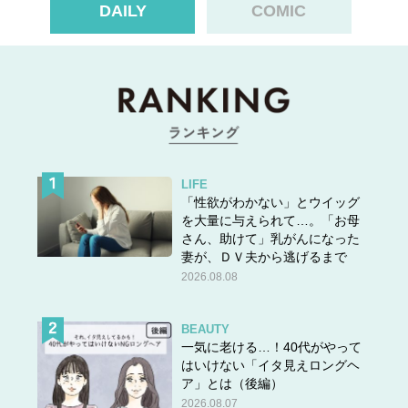
DAILY
COMIC
ワークを見つける人もいるでしょう。損得勘定や大人の事
情を抜きにして、心が望むまま突き進むことで毎日の生活
はより刺激的に。人生の充実につながるはずです。
……仕事運と恋愛運は？
LIFE
2022年上半期・蠍座の仕事運
「性欲がわかない」とウイッグ
を大量に与えられて…。「お母
さん、助けて」乳がんになった
妻が、ＤＶ夫から逃げるまで
2026.08.08
BEAUTY
一気に老ける…！40代がやって
はいけない「イタ見えロングヘ
ア」とは（後編）
2026.08.07