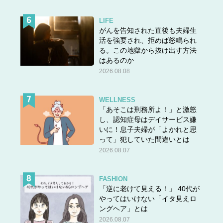
LIFE
がんを告知された直後も夫婦生
活を強要され、拒めば怒鳴られ
る。この地獄から抜け出す方法
はあるのか
2026.08.08
WELLNESS
「あそこは刑務所よ！」と激怒
し、認知症母はデイサービス嫌
恋のときめきを存分に味わえるでしょう。年初から5月上
いに！息子夫婦が「よかれと思
旬までは強力な追い風が吹くので積極的に。ドラマティッ
って」犯していた間違いとは
2026.08.07
クなチャンスに恵まれ、婚活をする人は運命の人にめぐり
会えそう。3月は恋が生まれやすく、5月はいろんな意味で
結論が出る時期です。
FASHION
「逆に老けて見える！」 40代が
やってはいけない「イタ見えロ
ングヘア」とは
2026.08.07