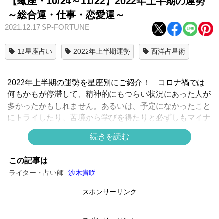
【蠍座・10/24～11/22】2022年上半期の運勢
～総合運・仕事・恋愛運～
2021.12.17
SP-FORTUNE
12星座占い
2022年上半期運勢
西洋占星術
2022年上半期の運勢を星座別にご紹介！ コロナ禍では
何もかもが停滞して、精神的にもつらい状況にあった人が
多かったかもしれません。あるいは、予定になかったこと
にトライしたり、苦境から学びを得たりと必ずしもマイナ
スばかりではなかった可能性も。
続きを読む
この記事は
いずれにしても、2022年は「ひと山乗り越えた年」とし
ライター・占い師
沙木貴咲
て新しい風が吹き始めます。上半期と下半期で運気は切り
替わり、仕事や恋愛の方向性も変わるはず。いったいどん
スポンサーリンク
な半年になるのかじっくり見ていきましょう。