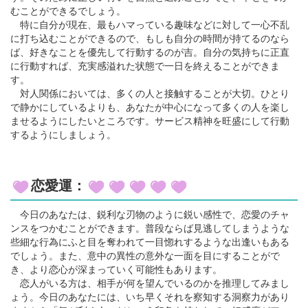
むことができるでしょう。
特に自分が現在、最もハマっている趣味などに対して一心不乱
に打ち込むことができるので、もしも自分の時間が持てるのなら
ば、好きなことを優先して行動するのが吉。自分の気持ちに正直
に行動すれば、充実感溢れた状態で一日を終えることができま
す。
対人関係においては、多くの人と接触することが大切。ひとり
で静かにしているよりも、あなたが中心になって多くの人を楽し
ませるようにしたいところです。サービス精神を旺盛にして行動
するようにしましょう。
恋愛運：
今日のあなたは、鋭利な刃物のように鋭い感性で、恋愛のチャ
ンスをつかむことができます。普段ならば見逃してしまうような
些細な行為にふと目を奪われて一目惚れするような出逢いもある
でしょう。また、意中の異性の意外な一面を目にすることがで
き、より恋心が深まっていく可能性もあります。
恋人がいる方は、相手が何を望んでいるのかを推理してみまし
ょう。今日のあなたには、いち早くそれを察知する洞察力があり