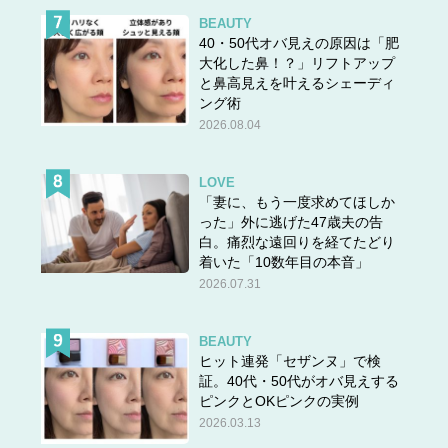
BEAUTY
40・50代オバ見えの原因は「肥
大化した鼻！？」リフトアップ
と鼻高見えを叶えるシェーディ
ング術
2026.08.04
LOVE
「妻に、もう一度求めてほしか
った」外に逃げた47歳夫の告
白。痛烈な遠回りを経てたどり
着いた「10数年目の本音」
2026.07.31
BEAUTY
ヒット連発「セザンヌ」で検
証。40代・50代がオバ見えする
ピンクとOKピンクの実例
2026.03.13