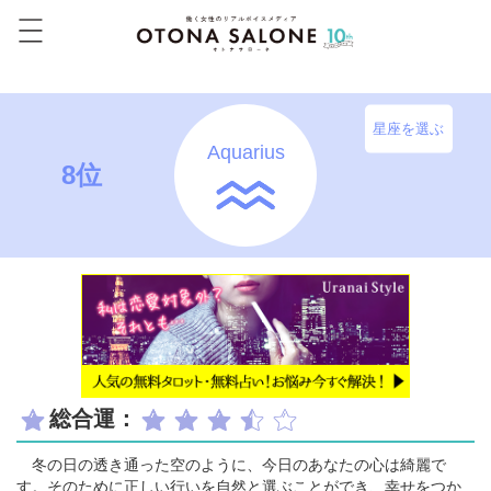
星座を選ぶ
Aquarius
8位
総合運：
冬の日の透き通った空のように、今日のあなたの心は綺麗で
す。そのために正しい行いを自然と選ぶことができ、幸せをつか