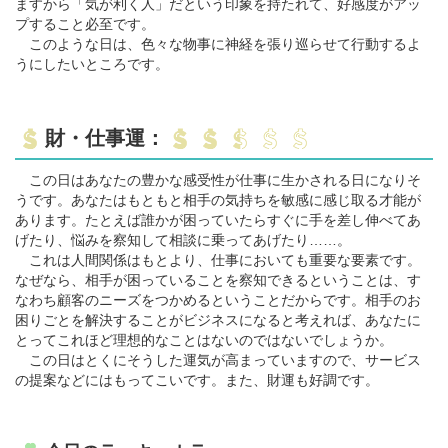
ますから「気が利く人」だという印象を持たれて、好感度がアッ
プすること必至です。
このような日は、色々な物事に神経を張り巡らせて行動するよ
うにしたいところです。
財・仕事運：
この日はあなたの豊かな感受性が仕事に生かされる日になりそ
うです。あなたはもともと相手の気持ちを敏感に感じ取る才能が
あります。たとえば誰かが困っていたらすぐに手を差し伸べてあ
げたり、悩みを察知して相談に乗ってあげたり……。
これは人間関係はもとより、仕事においても重要な要素です。
なぜなら、相手が困っていることを察知できるということは、す
なわち顧客のニーズをつかめるということだからです。相手のお
困りごとを解決することがビジネスになると考えれば、あなたに
とってこれほど理想的なことはないのではないでしょうか。
この日はとくにそうした運気が高まっていますので、サービス
の提案などにはもってこいです。また、財運も好調です。