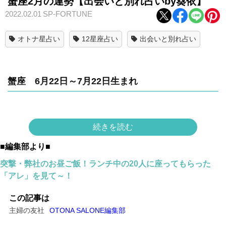
蟹座2月の運勢【出会いと別れ占いby葵依】
2022.02.01
SP-FORTUNE
オトナ星占い
12星座占い
出会いと別れ占い
蟹座 6月22日～7月22日生まれ
「特定の人に対する執着心」との別れがある月。
続きを読む
■編集部より■
「人間関係」にスポットが当たる時期です。あなたはとて
突撃・弊社のお昼ご飯！ランチ中の20人に座ってもらった
も愛情深い人ですが、それは行き過ぎると執着心に。その
「アレ」を見て～！
結果、疑い深くなったり、空回りしてしまう出来事に発展
しそう。
この記事は
主婦の友社
OTONA SALONE編集部
それを回避するためには、好奇心のアンテナを敏感にセッ