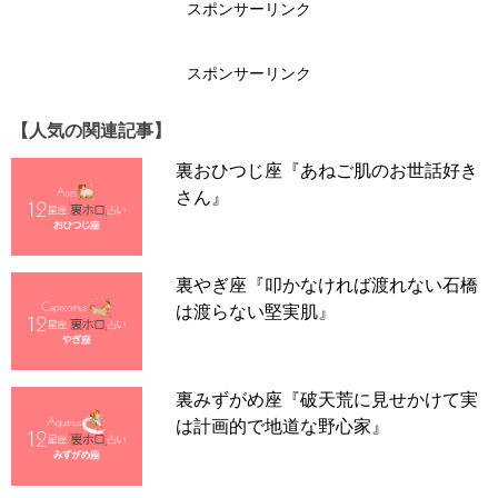
スポンサーリンク
ティングして、興味を分散させること。そして、週に1回
は楽しみにできる予定をつくりましょう。
スポンサーリンク
お金をかけるなら、ファッションがオススメ。特にふわふ
【人気の関連記事】
わした素材のアイテムが運気を高めてくれます。
裏おひつじ座『あねご肌のお世話好き
さん』
葵依先生プロフィール
幼少期より不思議な体験を多数経て、
その裏付けとして西
裏やぎ座『叩かなければ渡れない石橋
洋占星術の他にも、インド占星術、
宿曜占星術、四柱推
は渡らない堅実肌』
命、気学、姓名判断、周易、タロットなど、
ほかにもさま
ざまな占術を学ぶ。才能や資質、バイオリズム、
開運法な
どから、可能性を最大限に広げる鑑定が特徴。「
占い天使
オッティモちゃん」
として社会貢献活動にも精力的に取り
裏みずがめ座『破天荒に見せかけて実
組み、
中身の姿で鑑定をする際には葵依名義を用いる。
は計画的で地道な野心家』
＞＞
葵依先生監修の占いサイトはこちら