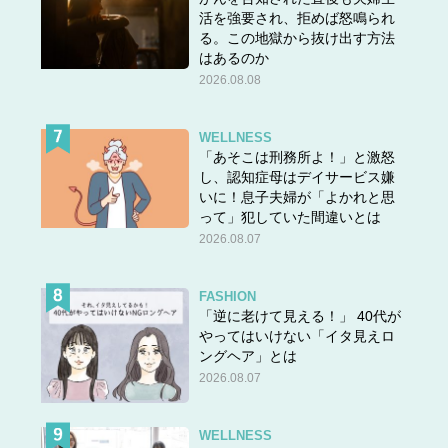
活を強要され、拒めば怒鳴られ
る。この地獄から抜け出す方法
はあるのか
2026.08.08
WELLNESS
「あそこは刑務所よ！」と激怒
し、認知症母はデイサービス嫌
いに！息子夫婦が「よかれと思
って」犯していた間違いとは
2026.08.07
FASHION
「逆に老けて見える！」 40代が
やってはいけない「イタ見えロ
ングヘア」とは
2026.08.07
WELLNESS