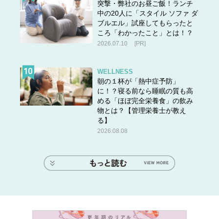
突撃・弊社のお昼ご飯！ランチ
中の20人に「スタイル ソファ ダ
ブルエル」試座してもらったと
ころ「わかったこと」とは！？
2026.07.10
[PR]
WELLNESS
朝の１杯が「熱中症予防」
に！？寝る前なら睡眠の質も高
める「ほぼ完全栄養食」の飲み
物とは？【管理栄養士が教え
る】
2026.08.08