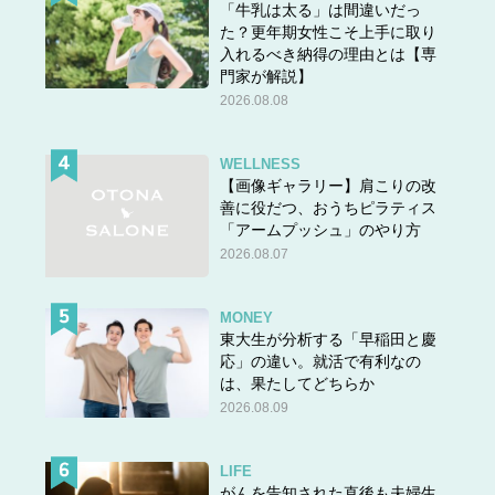
「牛乳は太る」は間違いだっ
た？更年期女性こそ上手に取り
入れるべき納得の理由とは【専
門家が解説】
2026.08.08
WELLNESS
【画像ギャラリー】肩こりの改
善に役だつ、おうちピラティス
「アームプッシュ」のやり方
2026.08.07
MONEY
東大生が分析する「早稲田と慶
応」の違い。就活で有利なの
は、果たしてどちらか
2026.08.09
LIFE
がんを告知された直後も夫婦生