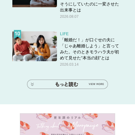
そうにしていたのに一変させた
出来事とは
2026.08.07
LIFE
「離婚だ！」が口ぐせの夫に
「じゃあ離婚しよう」と言って
みた。そのときモラハラ夫が初
めて見せた“本当の顔”とは
2026.03.14