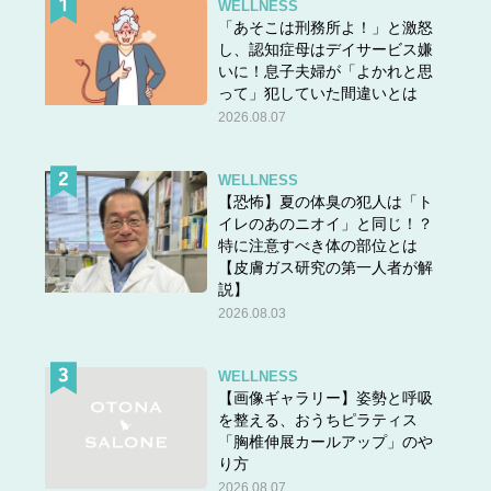
WELLNESS
「あそこは刑務所よ！」と激怒
し、認知症母はデイサービス嫌
いに！息子夫婦が「よかれと思
って」犯していた間違いとは
2026.08.07
WELLNESS
【恐怖】夏の体臭の犯人は「ト
イレのあのニオイ」と同じ！？
特に注意すべき体の部位とは
【皮膚ガス研究の第一人者が解
説】
2026.08.03
WELLNESS
【画像ギャラリー】姿勢と呼吸
を整える、おうちピラティス
「胸椎伸展カールアップ」のや
り方
2026.08.07