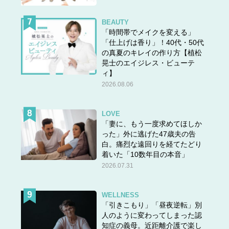
BEAUTY
「時間帯でメイクを変える」
「仕上げは香り」！40代・50代
の真夏のキレイの作り方【植松
晃士のエイジレス・ビューテ
ィ】
2026.08.06
LOVE
「妻に、もう一度求めてほしか
った」外に逃げた47歳夫の告
白。痛烈な遠回りを経てたどり
着いた「10数年目の本音」
2026.07.31
WELLNESS
「引きこもり」「昼夜逆転」別
人のように変わってしまった認
知症の義母。近距離介護で楽し