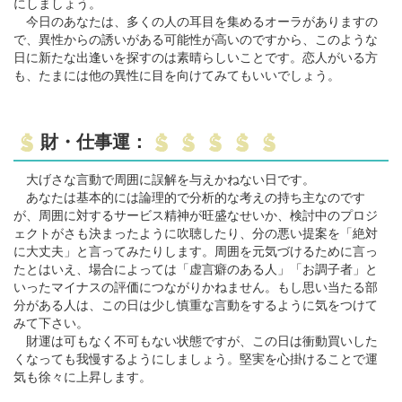
にしましょう。
今日のあなたは、多くの人の耳目を集めるオーラがありますの
で、異性からの誘いがある可能性が高いのですから、このような
日に新たな出逢いを探すのは素晴らしいことです。恋人がいる方
も、たまには他の異性に目を向けてみてもいいでしょう。
財・仕事運：
大げさな言動で周囲に誤解を与えかねない日です。
あなたは基本的には論理的で分析的な考えの持ち主なのです
が、周囲に対するサービス精神が旺盛なせいか、検討中のプロジ
ェクトがさも決まったように吹聴したり、分の悪い提案を「絶対
に大丈夫」と言ってみたりします。周囲を元気づけるために言っ
たとはいえ、場合によっては「虚言癖のある人」「お調子者」と
いったマイナスの評価につながりかねません。もし思い当たる部
分がある人は、この日は少し慎重な言動をするように気をつけて
みて下さい。
財運は可もなく不可もない状態ですが、この日は衝動買いした
くなっても我慢するようにしましょう。堅実を心掛けることで運
気も徐々に上昇します。