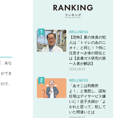
WELLNESS
【恐怖】夏の体臭の犯
人は「トイレのあのニ
オイ」と同じ！？特に
注意すべき体の部位と
は【皮膚ガス研究の第
ば、あな
一人者が解説】
2026.08.03
とができ
WELLNESS
すので、
「あそこは刑務所
よ！」と激怒し、認知
症母はデイサービス嫌
いに！息子夫婦が「よ
かれと思って」犯して
いた間違いとは
2026.08.07