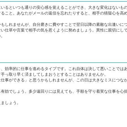
いるといつも通りの安心感を覚えることができ、大きな変化はないも
すること。あなたがメールの返信を忘れたりすると、相手の猜疑心を高
もしれませんが、自分磨きに費やすことで翌日以降の素敵な出逢いに
ない仕草や言葉で相手の気を惹くように努めましょう。異性に親切にし
い。
、効率的に仕事を進めるタイプです。これ自体は決して悪いことでは
て手っ取り早く済ましてしまおうとすることはありませんか。
仕事ができる」と思うかもしれませんが、この日は大きなミスにつな
有効でしょう。多少遠回りには見えても、手順を守り着実な仕事を心
えましょう。