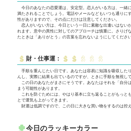
今日のあなたの恋愛運は、安定型。恋人がいる方は、一緒に
満たされることでしょう。電話やメールなどもいつも通りに
性がありますので、その点にだけは注意してください。
恋人がいない方は、今日という一日に素敵な出逢いはないか
れます。意中の異性に対してのアプローチは慎重に。さりげ
たときは「ありがとう」の言葉を忘れないようにしてくださ
財・仕事運：
手順を重んじたい日です。あなたは容易に知識を吸収したり
んし、実際に結果も出ているのですが、ときに手順を無視し
この日のあなたがまさにそうです。あなたはそれを「自分は
まう可能性があります。
これを防ぐためには、やはり基本に立ち返ることがもっとも
とで運気も上がってきます。
財運は低調ですので、この日に大きな買い物をするのは控
今日のラッキーカラー