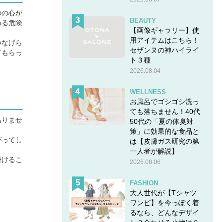
のの心が
BEAUTY
める危険
【画像ギャラリー】使
用アイテムはこちら！
つなげら
セザンヌの神ハイライ
てもらっ
ト３種
2026.08.04
WELLNESS
お風呂でゴシゴシ洗っ
ても落ちません！40代
ありませ
50代の「夏の体臭対
策」に効果的な食品と
がってし
は【皮膚ガス研究の第
一人者が解説】
掛けるこ
2026.08.06
FASHION
大人世代が【Tシャツ
ワンピ】を今っぽく着
るなら、どんなデザイ