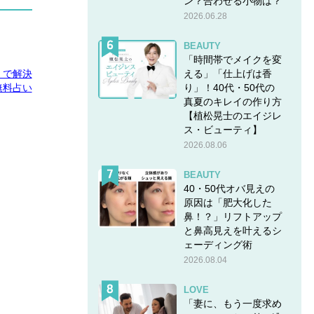
ン？合わせる小物は？
2026.06.28
BEAUTY
「時間帯でメイクを変
える」「仕上げは香
E」で解決
り」！40代・50代の
無料占い
真夏のキレイの作り方
【植松晃士のエイジレ
ス・ビューティ】
2026.08.06
BEAUTY
40・50代オバ見えの
原因は「肥大化した
鼻！？」リフトアップ
と鼻高見えを叶えるシ
ェーディング術
2026.08.04
LOVE
「妻に、もう一度求め