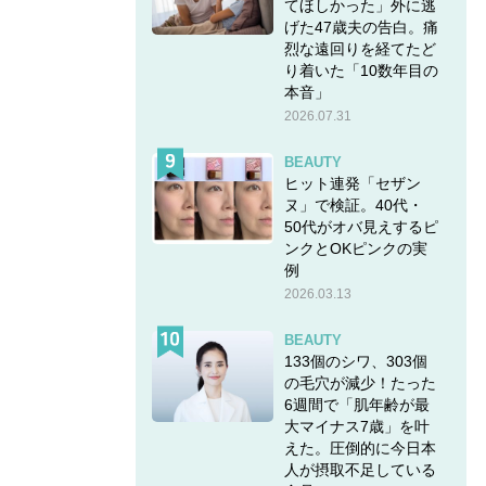
てほしかった」外に逃
げた47歳夫の告白。痛
烈な遠回りを経てたど
り着いた「10数年目の
本音」
2026.07.31
BEAUTY
ヒット連発「セザン
ヌ」で検証。40代・
50代がオバ見えするピ
ンクとOKピンクの実
例
2026.03.13
BEAUTY
133個のシワ、303個
の毛穴が減少！たった
6週間で「肌年齢が最
大マイナス7歳」を叶
えた。圧倒的に今日本
人が摂取不足している