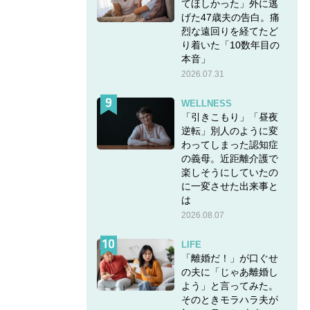
てほしかった」外に逃
げた47歳夫の告白。痛
烈な遠回りを経てたど
り着いた「10数年目の
本音」
2026.07.31
WELLNESS
「引きこもり」「昼夜
逆転」別人のように変
わってしまった認知症
の義母。近距離介護で
楽しそうにしていたの
に一変させた出来事と
は
2026.08.07
LIFE
「離婚だ！」が口ぐせ
の夫に「じゃあ離婚し
よう」と言ってみた。
そのときモラハラ夫が