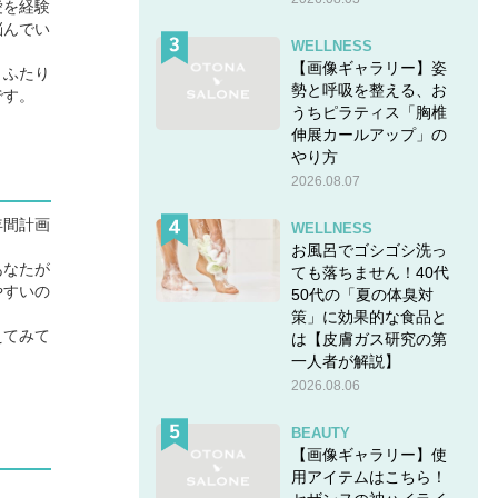
愛を経験
悩んでい
WELLNESS
【画像ギャラリー】姿
。ふたり
勢と呼吸を整える、お
です。
うちピラティス「胸椎
伸展カールアップ」の
やり方
2026.08.07
年間計画
WELLNESS
お風呂でゴシゴシ洗っ
あなたが
ても落ちません！40代
やすいの
50代の「夏の体臭対
策」に効果的な食品と
えてみて
は【皮膚ガス研究の第
一人者が解説】
2026.08.06
BEAUTY
【画像ギャラリー】使
用アイテムはこちら！