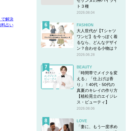
セザンヌの神ハイライ
ト３種
2026.08.04
E」で解決
無料占い
FASHION
大人世代が【Tシャツ
ワンピ】を今っぽく着
るなら、どんなデザイ
ン？合わせる小物は？
2026.06.28
BEAUTY
「時間帯でメイクを変
える」「仕上げは香
り」！40代・50代の
真夏のキレイの作り方
【植松晃士のエイジレ
ス・ビューティ】
2026.08.06
LOVE
「妻に、もう一度求め