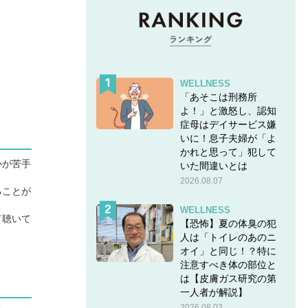
WELLNESS
「あそこは刑務所
よ！」と激怒し、認知
症母はデイサービス嫌
いに！息子夫婦が「よ
かれと思って」犯して
心が苦手
いた間違いとは
2026.08.07
ることが
WELLNESS
て聴いて
【恐怖】夏の体臭の犯
人は「トイレのあのニ
オイ」と同じ！？特に
注意すべき体の部位と
は【皮膚ガス研究の第
一人者が解説】
2026.08.03