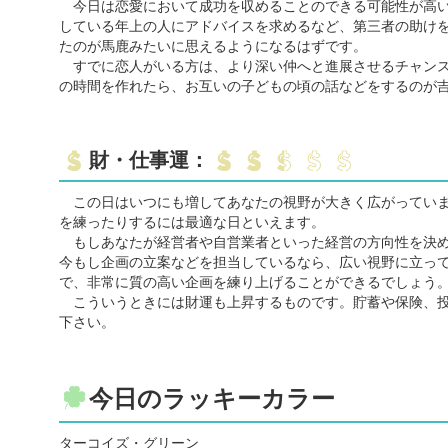
今日は恋愛において成功を収めることのできる可能性が高い
している年上の人にアドバイスを求めるなど、第三者の助け
たのが馬鹿みたいに思えるようになるはずです。
すでに恋人がいる方は、より深い仲へと進展させるチャンス
の時間を作れたら、お互いの子どもの頃の話などをするのが
財・仕事運：
この日はいつにも増してあなたの視野が大きく広がっていま
を練ったりするには最適な日といえます。
もしあなたが経営者や自営業者といった経営の方向性を決め
今もし企画の立案などを担当しているなら、広い視野に立っ
で、非常に質の高い企画を練り上げることができるでしょう
こういうときには財運も上昇するものです。貯蓄や保険、投
下さい。
今日のラッキーカラー
ターコイズ・グリーン