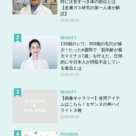
特に注意すべき体の部位とは
【皮膚ガス研究の第一人者が解
説】
2026.08.03
BEAUTY
133個のシワ、303個の毛穴が減
少！たった6週間で「肌年齢が最
大マイナス7歳」を叶えた。圧倒
的に今日本人が摂取不足してい
る食品とは
2026.07.15
BEAUTY
【画像ギャラリー】使用アイテ
ムはこちら！セザンヌの神ハイ
ライト３種
2026.08.04
FASHION