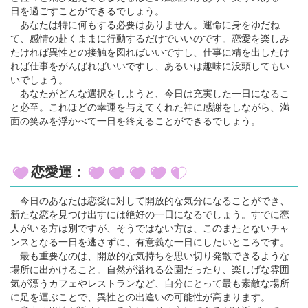
日を過ごすことができるでしょう。
あなたは特に何もする必要はありません。運命に身をゆだね
て、感情の赴くままに行動するだけでいいのです。恋愛を楽しみ
たければ異性との接触を図ればいいですし、仕事に精を出したけ
れば仕事をがんばればいいですし、あるいは趣味に没頭してもい
いでしょう。
あなたがどんな選択をしようと、今日は充実した一日になるこ
と必至。これほどの幸運を与えてくれた神に感謝をしながら、満
面の笑みを浮かべて一日を終えることができるでしょう。
恋愛運：
今日のあなたは恋愛に対して開放的な気分になることができ、
新たな恋を見つけ出すには絶好の一日になるでしょう。すでに恋
人がいる方は別ですが、そうではない方は、このまたとないチャ
ンスとなる一日を逃さずに、有意義な一日にしたいところです。
最も重要なのは、開放的な気持ちを思い切り発散できるような
場所に出かけること。自然が溢れる公園だったり、楽しげな雰囲
気が漂うカフェやレストランなど、自分にとって最も素敵な場所
に足を運ぶことで、異性との出逢いの可能性が高まります。