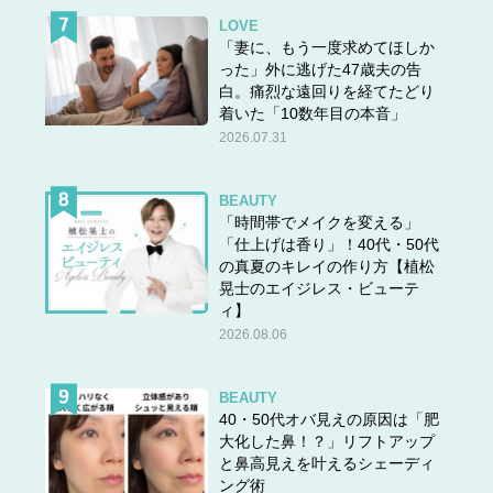
LOVE
「妻に、もう一度求めてほしか
った」外に逃げた47歳夫の告
白。痛烈な遠回りを経てたどり
着いた「10数年目の本音」
2026.07.31
BEAUTY
「時間帯でメイクを変える」
「仕上げは香り」！40代・50代
の真夏のキレイの作り方【植松
晃士のエイジレス・ビューテ
ィ】
2026.08.06
BEAUTY
40・50代オバ見えの原因は「肥
大化した鼻！？」リフトアップ
と鼻高見えを叶えるシェーディ
ング術