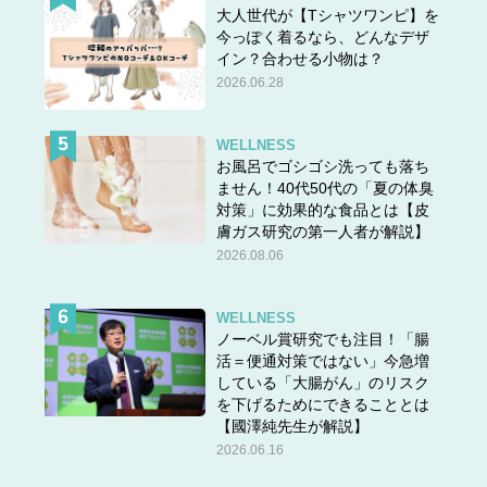
大人世代が【Tシャツワンピ】を
今っぽく着るなら、どんなデザ
イン？合わせる小物は？
2026.06.28
WELLNESS
お風呂でゴシゴシ洗っても落ち
ません！40代50代の「夏の体臭
対策」に効果的な食品とは【皮
膚ガス研究の第一人者が解説】
2026.08.06
WELLNESS
ノーベル賞研究でも注目！「腸
活＝便通対策ではない」今急増
している「大腸がん」のリスク
を下げるためにできることとは
【國澤純先生が解説】
2026.06.16