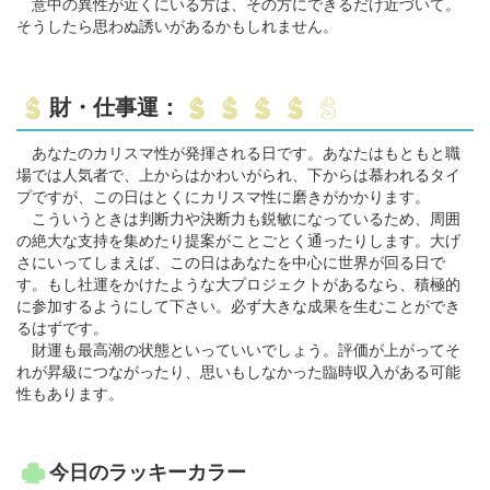
意中の異性が近くにいる方は、その方にできるだけ近づいて。
そうしたら思わぬ誘いがあるかもしれません。
財・仕事運：
あなたのカリスマ性が発揮される日です。あなたはもともと職
場では人気者で、上からはかわいがられ、下からは慕われるタイ
プですが、この日はとくにカリスマ性に磨きがかかります。
こういうときは判断力や決断力も鋭敏になっているため、周囲
の絶大な支持を集めたり提案がことごとく通ったりします。大げ
さにいってしまえば、この日はあなたを中心に世界が回る日で
す。もし社運をかけたような大プロジェクトがあるなら、積極的
に参加するようにして下さい。必ず大きな成果を生むことができ
るはずです。
財運も最高潮の状態といっていいでしょう。評価が上がってそ
れが昇級につながったり、思いもしなかった臨時収入がある可能
性もあります。
今日のラッキーカラー