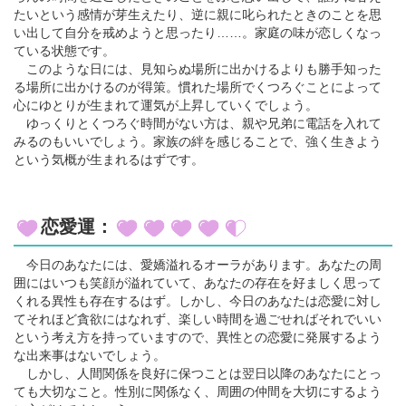
たいという感情が芽生えたり、逆に親に叱られたときのことを思
い出して自分を戒めようと思ったり……。家庭の味が恋しくなっ
ている状態です。
このような日には、見知らぬ場所に出かけるよりも勝手知った
る場所に出かけるのが得策。慣れた場所でくつろぐことによって
心にゆとりが生まれて運気が上昇していくでしょう。
ゆっくりとくつろぐ時間がない方は、親や兄弟に電話を入れて
みるのもいいでしょう。家族の絆を感じることで、強く生きよう
という気概が生まれるはずです。
恋愛運：
今日のあなたには、愛嬌溢れるオーラがあります。あなたの周
囲にはいつも笑顔が溢れていて、あなたの存在を好ましく思って
くれる異性も存在するはず。しかし、今日のあなたは恋愛に対し
てそれほど貪欲にはなれず、楽しい時間を過ごせればそれでいい
という考え方を持っていますので、異性との恋愛に発展するよう
な出来事はないでしょう。
しかし、人間関係を良好に保つことは翌日以降のあなたにとっ
ても大切なこと。性別に関係なく、周囲の仲間を大切にするよう