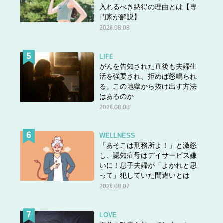
入れるべき納得の理由とは【専
門家が解説】
2026.08.08
LIFE
がんを告知された直後も夫婦生
活を強要され、拒めば怒鳴られ
る。この地獄から抜け出す方法
はあるのか
2026.08.08
WELLNESS
「あそこは刑務所よ！」と激怒
し、認知症母はデイサービス嫌
いに！息子夫婦が「よかれと思
って」犯していた間違いとは
2026.08.07
LOVE