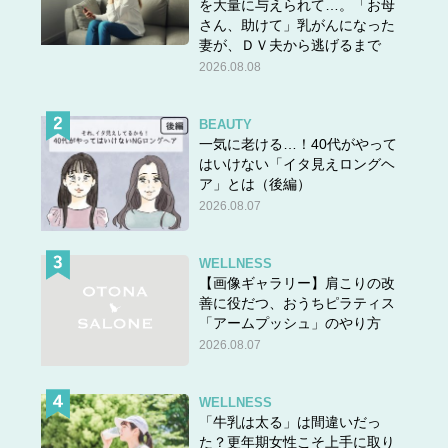
を大量に与えられて…。「お母
さん、助けて」乳がんになった
妻が、ＤＶ夫から逃げるまで
2026.08.08
BEAUTY
一気に老ける…！40代がやって
はいけない「イタ見えロングヘ
ア」とは（後編）
2026.08.07
WELLNESS
【画像ギャラリー】肩こりの改
善に役だつ、おうちピラティス
「アームプッシュ」のやり方
2026.08.07
WELLNESS
「牛乳は太る」は間違いだっ
た？更年期女性こそ上手に取り