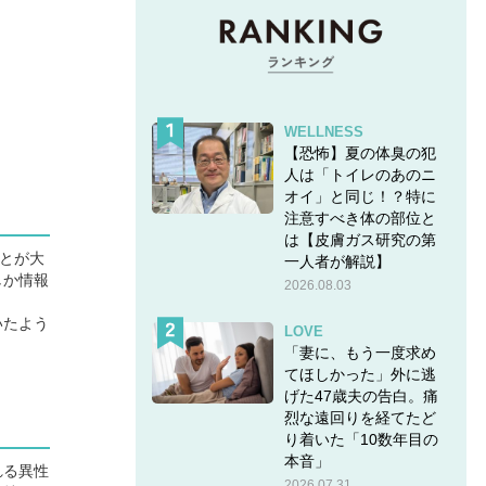
WELLNESS
【恐怖】夏の体臭の犯
人は「トイレのあのニ
オイ」と同じ！？特に
注意すべき体の部位と
は【皮膚ガス研究の第
とが大
一人者が解説】
しか情報
2026.08.03
いたよう
LOVE
「妻に、もう一度求め
てほしかった」外に逃
げた47歳夫の告白。痛
烈な遠回りを経てたど
り着いた「10数年目の
本音」
れる異性
2026.07.31