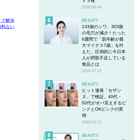
ト３種
2026.08.04
E」で解決
BEAUTY
133個のシワ、303個
無料占い
の毛穴が減少！たった
6週間で「肌年齢が最
大マイナス7歳」を叶
えた。圧倒的に今日本
人が摂取不足している
食品とは
2026.07.15
BEAUTY
ヒット連発「セザン
ヌ」で検証。40代・
50代がオバ見えするピ
ンクとOKピンクの実
例
2026.03.13
BEAUTY