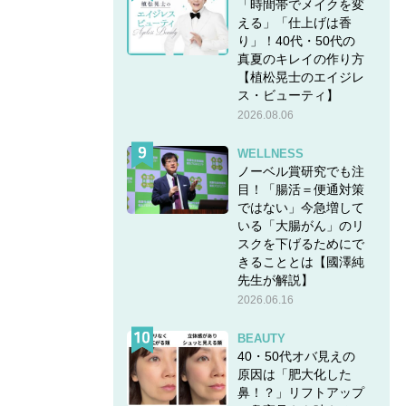
「時間帯でメイクを変
える」「仕上げは香
り」！40代・50代の
真夏のキレイの作り方
【植松晃士のエイジレ
ス・ビューティ】
2026.08.06
WELLNESS
ノーベル賞研究でも注
目！「腸活＝便通対策
ではない」今急増して
いる「大腸がん」のリ
スクを下げるためにで
きることとは【國澤純
先生が解説】
2026.06.16
BEAUTY
40・50代オバ見えの
原因は「肥大化した
鼻！？」リフトアップ