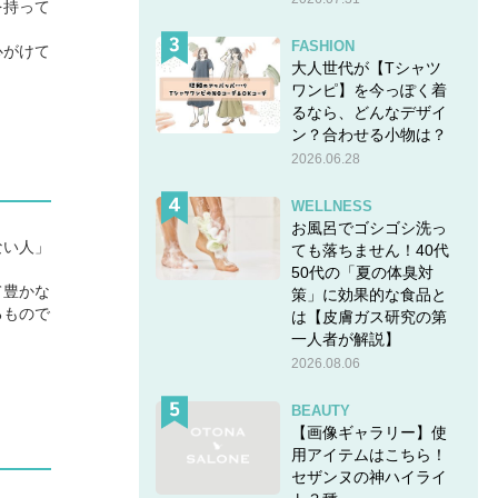
を持って
FASHION
心がけて
大人世代が【Tシャツ
ワンピ】を今っぽく着
るなら、どんなデザイ
ン？合わせる小物は？
2026.06.28
WELLNESS
お風呂でゴシゴシ洗っ
ない人」
ても落ちません！40代
50代の「夏の体臭対
て豊かな
策」に効果的な食品と
るもので
は【皮膚ガス研究の第
一人者が解説】
2026.08.06
BEAUTY
【画像ギャラリー】使
用アイテムはこちら！
セザンヌの神ハイライ