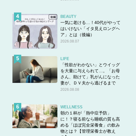
BEAUTY
一気に老ける…！40代がやって
はいけない「イタ見えロングヘ
ア」とは（後編）
2026.08.07
LIFE
「性欲がわかない」とウイッグ
を大量に与えられて…。「お母
さん、助けて」乳がんになった
妻が、ＤＶ夫から逃げるまで
2026.08.08
WELLNESS
朝の１杯が「熱中症予防」
に！？寝る前なら睡眠の質も高
める「ほぼ完全栄養食」の飲み
物とは？【管理栄養士が教え