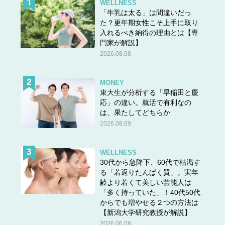
WELLNESS
「牛乳は太る」は間違いだっ
た？更年期女性こそ上手に取り
入れるべき納得の理由とは【専
門家が解説】
2026.08.08
MONEY
東大生が分析する「早稲田と慶
応」の違い。就活で有利なの
は、果たしてどちらか
2026.08.09
WELLNESS
30代から急降下、60代で枯渇す
る「若返りたんぱく質」。実年
齢より若くて美しい芸能人は
「多く持っていた」！40代50代
からでも増やせる２つの方法は
【新潟大学研究教授が解説】
2026.06.08