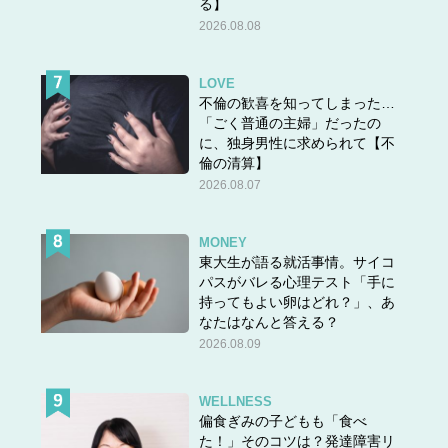
る】
2026.08.08
LOVE
不倫の歓喜を知ってしまった…
「ごく普通の主婦」だったの
に、独身男性に求められて【不
倫の清算】
2026.08.07
MONEY
東大生が語る就活事情。サイコ
パスがバレる心理テスト「手に
持ってもよい卵はどれ？」、あ
なたはなんと答える？
2026.08.09
WELLNESS
偏食ぎみの子どもも「食べ
た！」そのコツは？発達障害リ