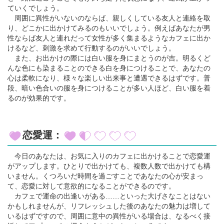
ていくでしょう。
周囲に異性がいないのならば、親しくしている友人と連絡を取
り、どこかに出かけてみるのもいいでしょう。例えばあなたが男
性ならば友人と連れだって女性が多く集まるようなカフェに出か
けるなど、刺激を求めて行動するのがいいでしょう。
また、お出かけの際には白い服を身にまとうのが吉。明るくど
んな色にも染まることのできる白を身につけることで、あなたの
心は柔軟になり、様々な楽しい出来事と遭遇できるはずです。普
段、暗い色合いの服を身につけることが多い人ほど、白い服を着
るのが効果的です。
恋愛運：
今日のあなたは、お気に入りのカフェに出かけることで恋愛運
がアップします。ひとりで出かけても、複数人数で出かけても構
いません。くつろいだ時間を過ごすことであなたの心が安まっ
て、恋愛に対して意欲的になることができるのです。
カフェで運命の出逢いがある……といった大げさなことはない
かもしれませんが、リフレッシュした後のあなたの魅力は増して
いるはずですので、周囲に意中の異性がいる場合は、なるべく接