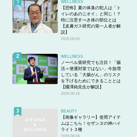
WELLNESS
【恐怖】夏の体臭の犯人は「ト
イレのあのニオイ」と同じ！？
特に注意すべき体の部位とは
【皮膚ガス研究の第一人者が解
説】
2026.08.03
WELLNESS
ノーベル賞研究でも注目！「腸
活＝便通対策ではない」今急増
している「大腸がん」のリスク
を下げるためにできることとは
【國澤純先生が解説】
2026.06.16
BEAUTY
【画像ギャラリー】使用アイテ
ムはこちら！セザンヌの神ハイ
ライト３種
2026.08.04