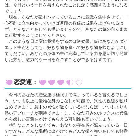
は、今日という一日を与えられたことに深く感謝するようになる
でしょう。
現在、あなたが最もハマっていることに意識を集中させて、一
心不乱に立ち向かっていけば普段の数倍の成果を上げられるは
ず。どんなことをしても構いませんので、あなたの気の向くまま
に行動するようにしてください。
このような日に変に我慢をするのは逆効果。仮にあなたがダイ
エット中だとしても、好きな物を食べて好きな物を飲むようにし
てください。あなたの身体の中に充満している力を思い切り発散
した方が、魅力的な一日を過ごすことができるはずです。
恋愛運：
今日のあなたの恋愛運は極限まで高まっていると言えるでしょ
う。いつも以上に優雅な身のこなしが可能で、異性の視線を独り
占めできます。意中の異性が近くにいるのならば、いつもよりも
熱いアプローチが期待できますし、あなた好みのルックスの異性
から嬉しい言葉をかけてもらえる可能性も高いでしょう。
特別なことをしなくても、あなたの存在感が際立っている一日
ですから、どんな場所に出かけてもどんな振る舞いをしても好意