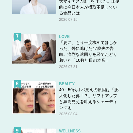
大マイナス7歳」を叶えた。圧倒
的に今日本人が摂取不足してい
る食品とは
2026.07.15
LOVE
「妻に、もう一度求めてほしか
った」外に逃げた47歳夫の告
白。痛烈な遠回りを経てたどり
着いた「10数年目の本音」
2026.07.31
BEAUTY
40・50代オバ見えの原因は「肥
大化した鼻！？」リフトアップ
と鼻高見えを叶えるシェーディ
ング術
2026.08.04
WELLNESS