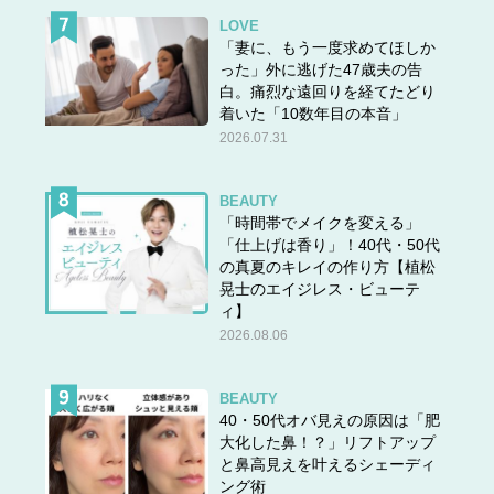
LOVE
「妻に、もう一度求めてほしか
った」外に逃げた47歳夫の告
白。痛烈な遠回りを経てたどり
着いた「10数年目の本音」
2026.07.31
BEAUTY
「時間帯でメイクを変える」
「仕上げは香り」！40代・50代
の真夏のキレイの作り方【植松
晃士のエイジレス・ビューテ
ィ】
2026.08.06
BEAUTY
40・50代オバ見えの原因は「肥
大化した鼻！？」リフトアップ
と鼻高見えを叶えるシェーディ
ング術