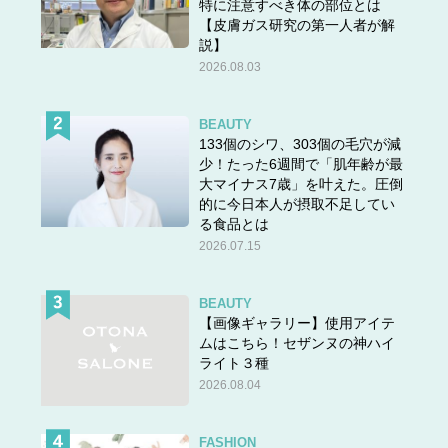
特に注意すべき体の部位とは
【皮膚ガス研究の第一人者が解
説】
2026.08.03
BEAUTY
133個のシワ、303個の毛穴が減
少！たった6週間で「肌年齢が最
大マイナス7歳」を叶えた。圧倒
的に今日本人が摂取不足してい
る食品とは
2026.07.15
BEAUTY
【画像ギャラリー】使用アイテ
ムはこちら！セザンヌの神ハイ
ライト３種
2026.08.04
FASHION