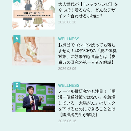
大人世代が【Tシャツワンピ】を
今っぽく着るなら、どんなデザ
イン？合わせる小物は？
2026.06.28
WELLNESS
お風呂でゴシゴシ洗っても落ち
ません！40代50代の「夏の体臭
対策」に効果的な食品とは【皮
膚ガス研究の第一人者が解説】
2026.08.06
WELLNESS
ノーベル賞研究でも注目！「腸
活＝便通対策ではない」今急増
している「大腸がん」のリスク
を下げるためにできることとは
【國澤純先生が解説】
2026.06.16