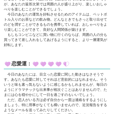
が、あなたの返答次第では周囲の人が盛り上がり、楽しいおしゃ
べりを楽しむことができるでしょう。
今日のあなたの運気を好転させるためのアイテムは、ペットボ
トル入りのお茶などの飲み物。どんなときでもさっと取り出せて
のどを潤すことができるものを携帯していれば、おしゃべりをよ
り楽しむことができて、良好な人間関係が築けます。
もしもコンビニなどに買い物に行くのならば、周囲の人の分も
買ってきて差し入れをしてあげるようにすると、より一層運気が
好転します。
恋愛運：
今日のあなたには、目立った恋愛に関した動きはなさそうで
す。あなたも恋愛に対してそれほど意欲的にはなれません。そう
いうと味も素っ気もないように感じるかもしれませんが、毎日の
ようにドラマチックな出来事が相次ぐことはありませんので、た
まには心を穏やかにして一日を過ごすのもいいでしょう。
ただ、恋人がいる方は必ず自分から一度は連絡をするようにし
ましょう。特に用事がなくても構いませんので、近況報告をする
ようなメールを送ってみたりしてください。