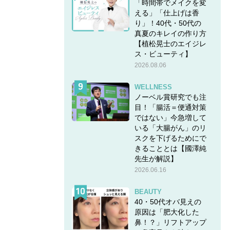
「時間帯でメイクを変
える」「仕上げは香
り」！40代・50代の
真夏のキレイの作り方
【植松晃士のエイジレ
ス・ビューティ】
2026.08.06
WELLNESS
ノーベル賞研究でも注
目！「腸活＝便通対策
ではない」今急増して
いる「大腸がん」のリ
スクを下げるためにで
きることとは【國澤純
先生が解説】
2026.06.16
BEAUTY
40・50代オバ見えの
原因は「肥大化した
鼻！？」リフトアップ