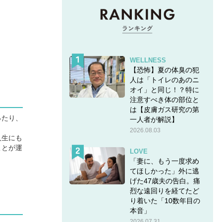
WELLNESS
【恐怖】夏の体臭の犯
人は「トイレのあのニ
オイ」と同じ！？特に
注意すべき体の部位と
は【皮膚ガス研究の第
ったり、
一人者が解説】
2026.08.03
人生にも
ことが運
LOVE
「妻に、もう一度求め
てほしかった」外に逃
げた47歳夫の告白。痛
烈な遠回りを経てたど
り着いた「10数年目の
本音」
2026.07.31