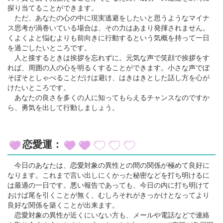
探り当てることができます。
ただ、あなたの心の中に現実逃避をしたいと思うようなマイナ
ス思考が渦巻いている場合は、その力はあまり発揮されません。
くよくよと悩むよりも前向きに行動するという気概を持って一日
を過ごしたいところです。
人と接するときは挨拶を忘れずに。元気な声で笑顔で挨拶をす
れば、周囲の人の心を明るくすることができます。小さな声でぼ
そぼそとしゃべることだけは避け、はきはきとした話し方を心が
けたいところです。
あなたの良さを多くの人に知ってもらえるチャンスなのですか
ら、勇気を出して行動しましょう。
恋愛運：
今日のあなたは、恋愛対象の異性との間の関係が極めて良好に
なります。これまで言い出しにくかった秘密などを打ち明けるに
は最適の一日です。悪い報告であっても、今日の内に打ち明けて
おけば尾を引くことが無く、むしろそれがきっかけとなってより
良好な関係を築くことが出来ます。
恋愛対象の異性が近くにいない方も、メールや電話などで連絡