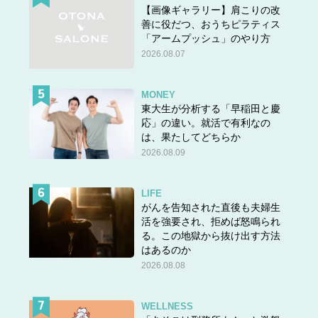
【画像ギャラリー】肩こりの改
善に役だつ、おうちピラティス
「アームプッシュ」のやり方
2026.08.07
MONEY
東大生が分析する「早稲田と慶
応」の違い。就活で有利なの
は、果たしてどちらか
2026.08.09
LIFE
がんを告知された直後も夫婦生
活を強要され、拒めば怒鳴られ
る。この地獄から抜け出す方法
はあるのか
2026.08.08
WELLNESS