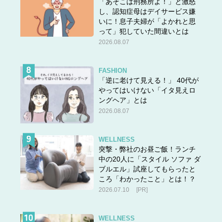
「あそこは刑務所よ！」と激怒
し、認知症母はデイサービス嫌
いに！息子夫婦が「よかれと思
って」犯していた間違いとは
2026.08.07
FASHION
「逆に老けて見える！」 40代が
やってはいけない「イタ見えロ
ングヘア」とは
2026.08.07
WELLNESS
突撃・弊社のお昼ご飯！ランチ
中の20人に「スタイル ソファ ダ
ブルエル」試座してもらったと
ころ「わかったこと」とは！？
2026.07.10
[PR]
WELLNESS