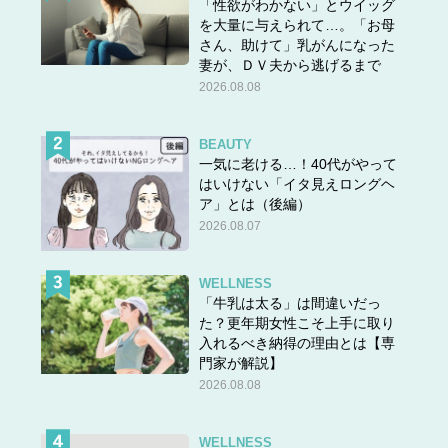
「性欲がわかない」とウイッグ
を大量に与えられて…。「お母
さん、助けて」乳がんになった
妻が、ＤＶ夫から逃げるまで
2026.08.08
BEAUTY
一気に老ける…！40代がやって
はいけない「イタ見えロングヘ
ア」とは（後編）
2026.08.07
WELLNESS
「牛乳は太る」は間違いだっ
た？更年期女性こそ上手に取り
入れるべき納得の理由とは【専
門家が解説】
2026.08.08
WELLNESS