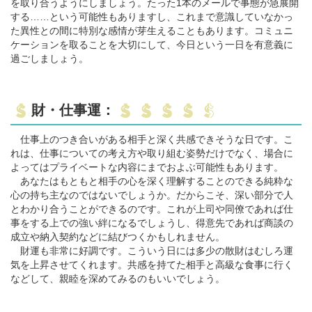
を取り合うようにしましょう。たった1本のメールで事態が急展開
する……という可能性もありますし、これまで意識していなかっ
た異性との間に特別な感情が芽生えることもあります。コミュニ
ケーションを取ることを大切にして、今日という一日を有意義に
過ごしましょう。
財・仕事運：
仕事上のつき合いがある相手と深く共感できそうな日です。こ
れは、仕事についての考え方や取り組む姿勢だけでなく、場合に
よってはプライベートな内容にまでおよぶ可能性もあります。
あなたはもともと相手の心を深く理解することのできる純粋な
心の持ち主なのではないでしょうか。だからこそ、深い部分で人
とわかり合うことができるのです。これが上司や同僚であれば仕
事をする上での強い絆になるでしょうし、得意先であれば商談の
成立や納入契約などに結びつくかもしれません。
財運も非常に好調です。こういう日には多少の散財はむしろ運
気を上昇させてくれます。共感を持てた相手と高級な食事に行く
などして、親睦を深めてみるのもいいでしょう。