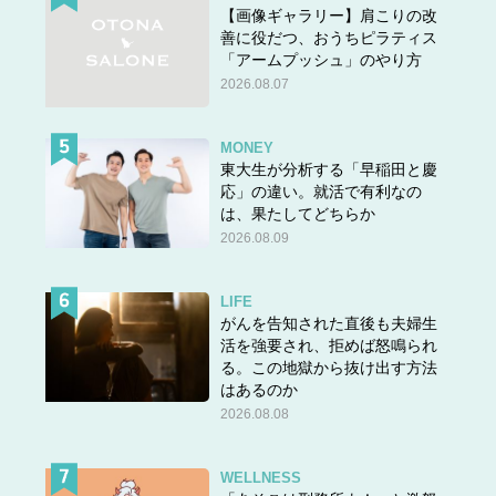
【画像ギャラリー】肩こりの改
善に役だつ、おうちピラティス
「アームプッシュ」のやり方
2026.08.07
MONEY
東大生が分析する「早稲田と慶
応」の違い。就活で有利なの
は、果たしてどちらか
2026.08.09
LIFE
がんを告知された直後も夫婦生
活を強要され、拒めば怒鳴られ
る。この地獄から抜け出す方法
はあるのか
2026.08.08
WELLNESS