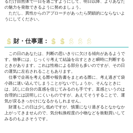
るだけ自然体で一日を過ごすようにして、明日以降、よりあなた
の魅力を発散できるように努めましょう。
ただし、異性からのアプローチがあったら閉鎖的にならないよ
うにしてください。
財・仕事運：
この日のあなたは、判断の思いきりに欠ける傾向があるようで
す。物事には、じっくり考えて結論を出すときと瞬時に判断する
ときがあります。これは性格による部分も多いのですが、その日
の運気に左右されることもあります。
仕事で企画を考える際や報告書をまとめる際に、考え過ぎて袋
小路に迷い込んでしまうことがないでしょうか。そんなときに
は、試しに自分の直感を信じてみるのも手です。直感というのは
合理的には説明しにくいものですが、あえてそうすることで、運
気が戻るきっかけになるかもしれません。
財運もこの日は少し低めですが、慎重になり過ぎるとなかなか
上がってきませんので、気分転換程度の小物などを衝動買いして
みるのもよさそうです。