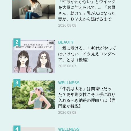
「性欲がわかない」とウイッグ
を大量に与えられて…。「お母
さん、助けて」乳がんになった
妻が、ＤＶ夫から逃げるまで
2026.08.08
BEAUTY
一気に老ける…！40代がやって
はいけない「イタ見えロングヘ
ア」とは（後編）
2026.08.07
WELLNESS
「牛乳は太る」は間違いだっ
た？更年期女性こそ上手に取り
入れるべき納得の理由とは【専
門家が解説】
2026.08.08
WELLNESS