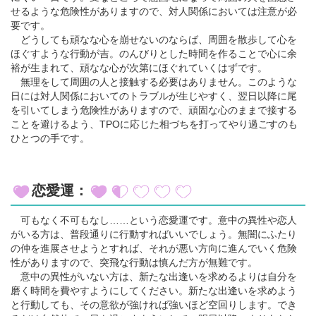
せるような危険性がありますので、対人関係においては注意が必
要です。
どうしても頑なな心を崩せないのならば、周囲を散歩して心を
ほぐすような行動が吉。のんびりとした時間を作ることで心に余
裕が生まれて、頑なな心が次第にほぐれていくはずです。
無理をして周囲の人と接触する必要はありません。このような
日には対人関係においてのトラブルが生じやすく、翌日以降に尾
を引いてしまう危険性がありますので、頑固な心のままで接する
ことを避けるよう、TPOに応じた相づちを打ってやり過ごすのも
ひとつの手です。
恋愛運：
可もなく不可もなし……という恋愛運です。意中の異性や恋人
がいる方は、普段通りに行動すればいいでしょう。無闇にふたり
の仲を進展させようとすれば、それが悪い方向に進んでいく危険
性がありますので、突飛な行動は慎んだ方が無難です。
意中の異性がいない方は、新たな出逢いを求めるよりは自分を
磨く時間を費やすようにしてください。新たな出逢いを求めよう
と行動しても、その意欲が強ければ強いほど空回りします。でき