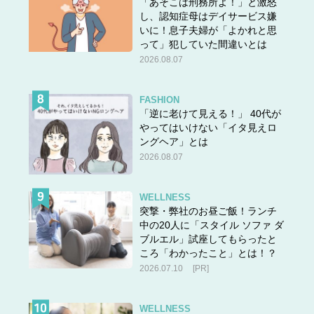
「あそこは刑務所よ！」と激怒
し、認知症母はデイサービス嫌
いに！息子夫婦が「よかれと思
って」犯していた間違いとは
2026.08.07
FASHION
「逆に老けて見える！」 40代が
やってはいけない「イタ見えロ
ングヘア」とは
2026.08.07
WELLNESS
突撃・弊社のお昼ご飯！ランチ
中の20人に「スタイル ソファ ダ
ブルエル」試座してもらったと
ころ「わかったこと」とは！？
2026.07.10
[PR]
WELLNESS