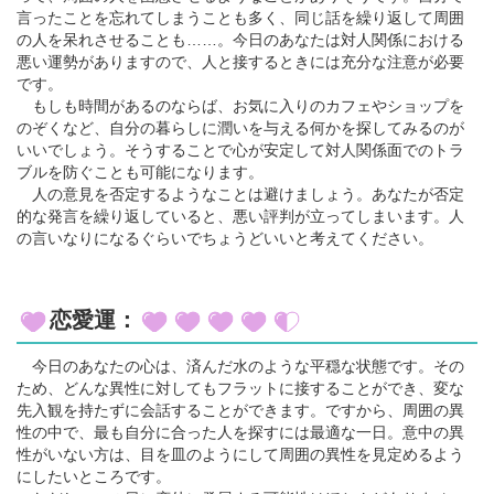
言ったことを忘れてしまうことも多く、同じ話を繰り返して周囲
の人を呆れさせることも……。今日のあなたは対人関係における
悪い運勢がありますので、人と接するときには充分な注意が必要
です。
もしも時間があるのならば、お気に入りのカフェやショップを
のぞくなど、自分の暮らしに潤いを与える何かを探してみるのが
いいでしょう。そうすることで心が安定して対人関係面でのトラ
ブルを防ぐことも可能になります。
人の意見を否定するようなことは避けましょう。あなたが否定
的な発言を繰り返していると、悪い評判が立ってしまいます。人
の言いなりになるぐらいでちょうどいいと考えてください。
恋愛運：
今日のあなたの心は、済んだ水のような平穏な状態です。その
ため、どんな異性に対してもフラットに接することができ、変な
先入観を持たずに会話することができます。ですから、周囲の異
性の中で、最も自分に合った人を探すには最適な一日。意中の異
性がいない方は、目を皿のようにして周囲の異性を見定めるよう
にしたいところです。