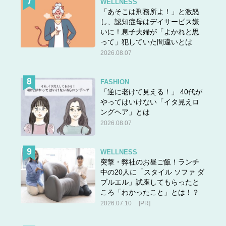
WELLNESS
「あそこは刑務所よ！」と激怒
し、認知症母はデイサービス嫌
いに！息子夫婦が「よかれと思
って」犯していた間違いとは
2026.08.07
FASHION
「逆に老けて見える！」 40代が
やってはいけない「イタ見えロ
ングヘア」とは
2026.08.07
WELLNESS
突撃・弊社のお昼ご飯！ランチ
中の20人に「スタイル ソファ ダ
ブルエル」試座してもらったと
ころ「わかったこと」とは！？
2026.07.10
[PR]