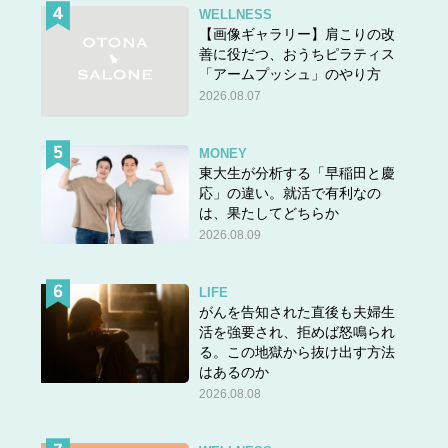
WELLNESS
【画像ギャラリー】肩こりの改
善に役だつ、おうちピラティス
「アームプッシュ」のやり方
2026.08.07
MONEY
東大生が分析する「早稲田と慶
応」の違い。就活で有利なの
は、果たしてどちらか
2026.08.09
LIFE
がんを告知された直後も夫婦生
活を強要され、拒めば怒鳴られ
る。この地獄から抜け出す方法
はあるのか
2026.08.08