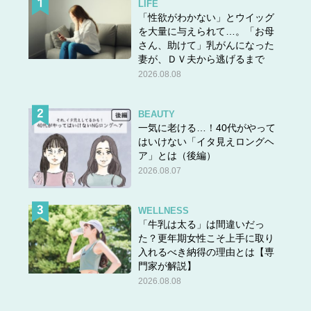
LIFE
「性欲がわかない」とウイッグ
を大量に与えられて…。「お母
さん、助けて」乳がんになった
妻が、ＤＶ夫から逃げるまで
2026.08.08
BEAUTY
一気に老ける…！40代がやって
はいけない「イタ見えロングヘ
ア」とは（後編）
2026.08.07
WELLNESS
「牛乳は太る」は間違いだっ
た？更年期女性こそ上手に取り
入れるべき納得の理由とは【専
門家が解説】
2026.08.08