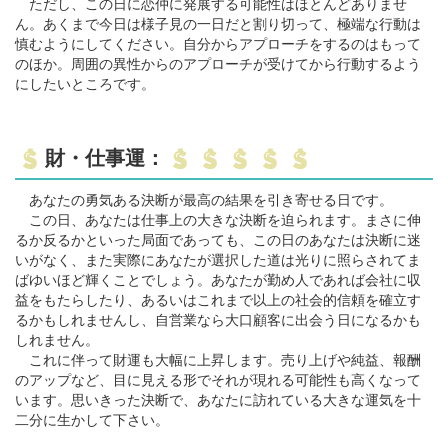
ただし、この日に恋仲に発展する可能性はほとんどありませ
ん。あくまで今日は様子見の一日だと割り切って、極端な行動は
慎むようにしてください。自分からアプローチをするのはもって
のほか。周囲の異性からのアプローチが受けてから行動するよう
にしたいところです。
財・仕事運：
あなたの勇気ある決断が最高の結果を引き寄せる日です。
この日、あなたは仕事上の大きな決断を迫られます。まさに伸
るか反るかといった局面であっても、この日のあなたは決断に迷
いがなく、また実際にあなたが選択した道は光りに照らされてま
ばゆいほど輝くことでしょう。あなたが勤め人であれば会社に収
益をもたらしたり、あるいはこれまで以上の社会的信頼を確立す
るかもしれませんし、自営業なら大口顧客に出会う日になるかも
しれません。
これに伴って財運も大幅に上昇します。売り上げや純益、報酬
のアップなど、目に見える形でそれが現れる可能性も高くなって
います。思いきった決断で、あなたに訪れている大きな運気を十
二分に生かして下さい。