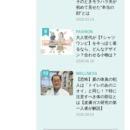
そのときモラハラ夫が
初めて見せた“本当の
顔”とは
2026.03.14
FASHION
大人世代が【Tシャツ
ワンピ】を今っぽく着
るなら、どんなデザイ
ン？合わせる小物は？
2026.06.28
WELLNESS
【恐怖】夏の体臭の犯
人は「トイレのあのニ
オイ」と同じ！？特に
注意すべき体の部位と
は【皮膚ガス研究の第
一人者が解説】
2026.08.03