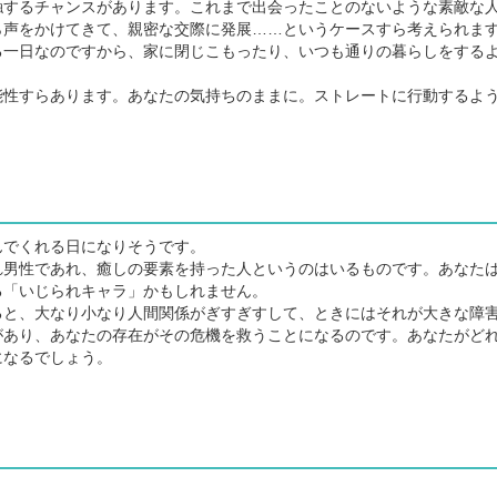
するチャンスがあります。これまで出会ったことのないような素敵な
ら声をかけてきて、親密な交際に発展……というケースすら考えられま
一日なのですから、家に閉じこもったり、いつも通りの暮らしをする
性すらあります。あなたの気持ちのままに。ストレートに行動するよ
でくれる日になりそうです。
男性であれ、癒しの要素を持った人というのはいるものです。あなた
る「いじられキャラ」かもしれません。
と、大なり小なり人間関係がぎすぎすして、ときにはそれが大きな障
があり、あなたの存在がその危機を救うことになるのです。あなたがど
になるでしょう。