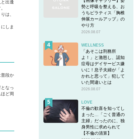
【画像ギャラリー】姿
人と出逢
勢と呼吸を整える、お
す。
うちピラティス「胸椎
よりは、
伸展カールアップ」の
やり方
うにしま
2026.08.07
WELLNESS
「あそこは刑務所
よ！」と激怒し、認知
症母はデイサービス嫌
いに！息子夫婦が「よ
は普段か
かれと思って」犯して
いた間違いとは
害となっ
2026.08.07
れほど周
LOVE
不倫の歓喜を知ってし
まった…「ごく普通の
主婦」だったのに、独
身男性に求められて
【不倫の清算】