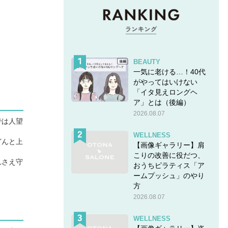
BEAUTY
一気に老ける…！40代
がやってはいけない
「イタ見えロングヘ
ア」とは（後編）
2026.08.07
では人望
WELLNESS
どんと上
【画像ギャラリー】肩
こりの改善に役だつ、
れさえ守
おうちピラティス「ア
ームプッシュ」のやり
方
2026.08.07
WELLNESS