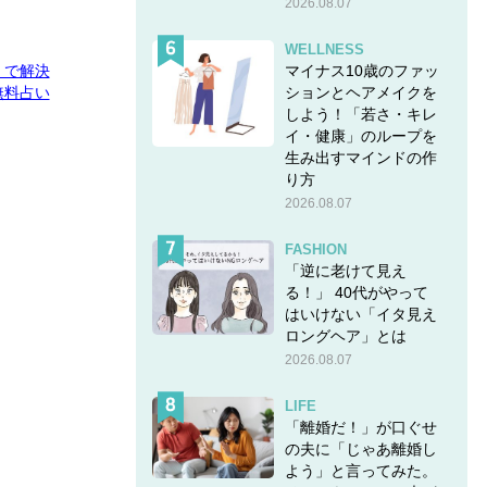
2026.08.07
WELLNESS
マイナス10歳のファッ
E」で解決
ションとヘアメイクを
無料占い
しよう！「若さ・キレ
イ・健康」のループを
生み出すマインドの作
り方
2026.08.07
FASHION
「逆に老けて見え
る！」 40代がやって
はいけない「イタ見え
ロングヘア」とは
2026.08.07
LIFE
「離婚だ！」が口ぐせ
の夫に「じゃあ離婚し
よう」と言ってみた。