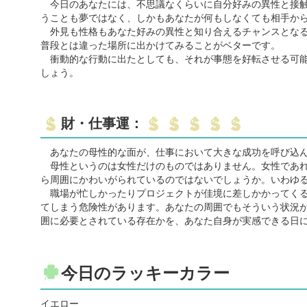
今日のあなたには、不思議なくらいに自分好みの異性と接触
うことも夢ではなく、しかもあなたが何もしなくても相手か
外見も性格もあなた好みの異性と知り合えるチャンスとなる
普段とは違った場所に出かけてみることがベターです。
衝動的な行動に出たとしても、それが事態を好転させる可能
しょう。
財・仕事運：
あなたの母性的な面が、仕事において大きな成功を呼び込ん
母性というのは女性だけのものではありません。女性であれ
ら周囲にかわいがられているのではないでしょうか。いわゆ
職場が忙しかったりプロジェクトが佳境に差しかかってくる
てしまう危険性があります。あなたの周囲でもそういう状況
囲に必要とされている存在かを、あなた自身が実感できる日
今日のラッキーカラー
イエロー