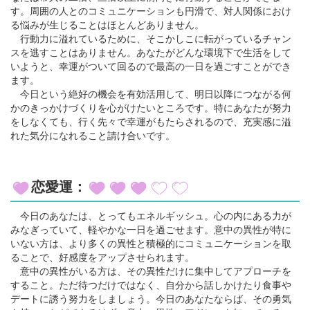
す。周囲の人とのコミュニケーションも円滑で、対人関係におけ
る悩みが生じることはほとんどありません。
行動力に溢れているために、そこかしこに転がっているチャン
スを逃すことはありません。あなたがどんな環境下で生活をして
いようと、幸運がついて回るので最高の一日を過ごすことができ
ます。
今日という絶好の機会を有効活用して、明日以降につながる何
かのきっかけづくりを心がけたいところです。特にあなたが努力
をしなくても、行く先々で幸運がもたらされるので、充実感に溢
れた気分になれること請け合いです。
恋愛運：
今日のあなたは、とってもエネルギッシュ。心の内にある力が
みなぎっていて、軽やかな一日を過ごせます。意中の異性が特に
いない方は、より多くの異性と積極的にコミュニケーションを取
ることで、好感度をアップさせられます。
意中の異性がいる方は、その異性だけに集中してアプローチを
すること。ただ待つだけではなく、自分から話しかけたり食事や
デートに誘う努力をしましょう。今日のあなたならば、その勇気