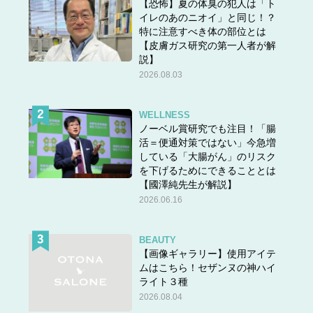
【恐怖】夏の体臭の犯人は「ト
イレのあのニオイ」と同じ！？
特に注意すべき体の部位とは
【皮膚ガス研究の第一人者が解
説】
2026.08.03
WELLNESS
ノーベル賞研究でも注目！「腸
活＝便通対策ではない」今急増
している「大腸がん」のリスク
を下げるためにできることとは
【國澤純先生が解説】
2026.06.16
BEAUTY
【画像ギャラリー】使用アイテ
ムはこちら！セザンヌの神ハイ
ライト３種
2026.08.04