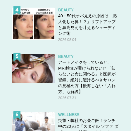
BEAUTY
40・50代オバ見えの原因は「肥
大化した鼻！？」リフトアップ
と鼻高見えを叶えるシェーディ
ング術
2026.08.04
BEAUTY
アートメイクをしていると、
MRI検査が受けられない!? 「知
らないと命に関わる」と医師が
警鐘。絶対に避けるべきサロン
の見極め方【後悔しない「入れ
方」も解説】
2026.07.31
WELLNESS
突撃・弊社のお昼ご飯！ランチ
中の20人に「スタイル ソファ ダ