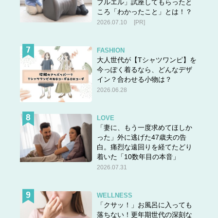
ブルエル」試座してもらったと
ころ「わかったこと」とは！？
2026.07.10
[PR]
FASHION
大人世代が【Tシャツワンピ】を
今っぽく着るなら、どんなデザ
イン？合わせる小物は？
2026.06.28
LOVE
「妻に、もう一度求めてほしか
った」外に逃げた47歳夫の告
白。痛烈な遠回りを経てたどり
着いた「10数年目の本音」
2026.07.31
WELLNESS
「クサッ！」お風呂に入っても
落ちない！更年期世代の深刻な